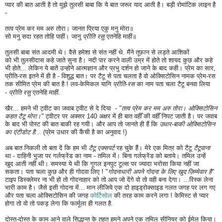
प्यार
की बात आती है तो मुझे तुलसी बाबा कि ये बात जरूर याद आती है। बड़ी रोमांटिक लाइन है
-
तत्व प्रेम कर मम अरु तोरा। जानत प्रिया एकु मनु मोरा॥
सो मनु सदा रहत तोहि पाहीं। जानु
प्रीति रसु
एतनेहि माहीं॥
तुलसी बाबा संत आदमी थे। वैसे हमेशा से संत नहीं थे.
मैंने तूफ़ान से लड़ते आशिकों
को भी तुलसीदास कहे
जाते सुना है।
नदी पार करने
वाली उम्र में होते तो शायद कुछ और कहे
भी होते...
लेकिन ये बातें उन्होने आत्मज्ञान और प्रभु दर्शन हो जाने के बाद कही। प्रेम का सार,
प्रीति-रस इतने में ही है - विशुद्ध बात। पर टैटू से पता चलता है वो ओक्सिटोसिन नामक प्रेम-रस
तक सीमित
प्रेम की बात है ! लव-केमिकल यानि
प्रीति-रस
का नाम पता चला टैटू बनवा लिया
-
प्रीति रसु
एतनेहि माहीं.
खैर... हमने भी ट्वीट का जवाब ट्वीट से दे दिया -
"तत्व प्रेम कर मम अरु तोरा। ओक्सिटोसिन
कहत टैटू मोरा।"
ट्वीटर पर अक्सर 140 अक्षर में ही बात वहीँ की वहीँ निपट जाती है। पर जवाब
के बाद भी पोस्ट की बात बाकी रह गयी। और आप तो जानते ही हैं कि
उधार-बाकी ओक्सिटोसिन
का एंटीडोट है.
.. (प्रेम उधार की कैंची है का अनुवाद !)
अब बात निकली तो बता दें कि हम भी
टैटू एक्सपर्ट
रह चुके हैं। मेरे एक मित्र को टैटू
टैटूवाना
था - दाहिनी भुजा पर गर्लफ्रेंड का नाम - तमिल में। बिना गर्लफ्रेंड को बताये। तमिल उन्हें
खुद आती नहीं थी। समस्या ये थी कि गूगल इनपुट टूल्स पर ज्यादा भरोसा किया नहीं जा
सकता। पता चला कुछ और ही गोदवा लिए ! "
गोदनाधारी अपने गोदना के लिए खुद ज़िम्मेवार है"
टाइप डिस्क्लेमर ना भी हो तो गोदनाहार को तो आप जो देंगे वो तो वही बना देगा। ...रिस्क लेना
भारी काम है। जैसे इसी गोदना में... मान लीजिये एक दो हाइड्रोक्साइड गलत जगह पर लग गए
और पता चला ओक्सिटोसिन की जगह
कोर्टिसोल
की तरह काम करने लगा ! केमिस्ट से प्यार
होगा तो वो तो पकड़ लेगा कि फार्मूला ही गलत है.
दोस्त-दोस्त के काम आने वाले सिद्धान्त के तहत हमने अपने एक तमिल सीनियर को ईमेल किया।