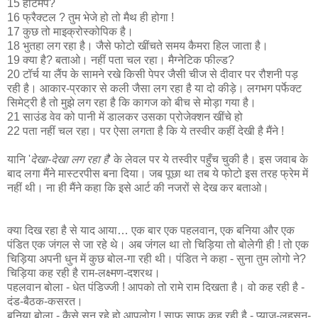
15 हीटमैप?
16 फ्रैक्टल ? तुम भेजे हो तो मैथ ही होगा !
17 कुछ तो माइक्रोस्कोपिक है।
18 भुतहा लग रहा है। जैसे फोटो खींचते समय कैमरा हिल जाता है।
19 क्या है? बताओ। नहीं पता चल रहा। मैग्नेटिक फील्ड?
20 टॉर्च या लैंप के सामने रखे किसी पेपर जैसी चीज से दीवार पर रौशनी पड़
रही है। आकार-प्रकार से कली जैसा लग रहा है या दो कीड़े। लगभग पर्फेक्ट
सिमेट्री है तो मुझे लग रहा है कि कागज को बीच से मोड़ा गया है।
21 साउंड वेव को पानी में डालकर उसका प्रोजेक्शन खींचे हो
22 पता नहीं चल रहा। पर ऐसा लगता है कि ये तस्वीर कहीं देखी है मैंने !
यानि '
देखा-देखा लग रहा है
' के लेवल पर ये तस्वीर पहुँच चुकी है। इस जवाब के
बाद लगा मैंने मास्टरपीस बना दिया। जब पूछा था तब ये फोटो इस तरह फ्रेम में
नहीं थी। ना ही मैंने कहा कि इसे आर्ट की नजरों से देख कर बताओ।
क्या दिख रहा है से याद आया… एक बार एक पहलवान, एक बनिया और एक
पंडित एक जंगल से जा रहे थे। अब जंगल था तो चिड़िया तो बोलेगी ही ! तो एक
चिड़िया अपनी धुन में कुछ बोल-गा रही थी। पंडित ने कहा - सुना तुम लोगो ने?
चिड़िया कह रही है राम-लक्ष्मण-दशरथ।
पहलवान बोला - धेत पंडिज्जी ! आपको तो रामे राम दिखता है। वो कह रही है -
दंड-बैठक-कसरत।
बनिया बोला - कैसे सुन रहे हो आपलोग ! साफ साफ कह रही है - प्याज-लहसुन-