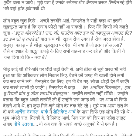
मूमेंट
' चला न जाये। मुझे पता है उनके
स्टेटस
और
कैप्शन
जरूर
सिरीन
रहे होंगे
भले वहां
हांव-हांव
मची थी.
लोग बहुत खुश दिखे। अच्छी तस्वीरें आई. मैनफ्रेड ने सही कहा था इतनी
खूबसूरत जगह है कि ख़राब फोटो नहीं आ सकती। फिर मैंने किसी को कहते
सुना - '
इट्स ओवररेटेड ! सन, सी, माउंटेंस व्हॉट इज सो वंडरफुल अबाउट ईट?
इट इज सो क्राउडेड!
' बात सच थी. सूरज रोज उगता है रोज अस्त होता है.
समुद्र, पहाड़ - है थोड़ा खूबसूरत पर ऐसा भी क्या है जो इतना हो-हल्ला?
जैसे बादशाह के अद्भुत कपड़े के लिए सभी वाह-वाह कर रहे हों और किसी ने
कह दिया हो कि -
नंगा है !
भीड़ आई थी धीरे-धीरे पर छँटी बड़ी तेजी से. अभी ठीक से सूर्य अस्त भी नहीं
हुआ था कि अधिकतर लोग निकल लिए. बैठने की जगह भी खाली होने लगी।
जब सब जाने लगे - मैनफ्रेड बैठ लिए. हम भी बैठ गए. सोचा थोड़ी देर में जाएँगे
जब रास्ते खाली हो जाएंगे। मैनफ्रेड ने कहा… '
वेत,
अनतिल मिडनाईट।
इफ
यू रियली वांत तू फील समथींग वंदरफूल '.
उन्होंने तस्वीर नहीं खींची। उन्होंने
बताया कि बहुत अच्छी तस्वीरें ली हैं उन्होंने उस जगह की। पर आज वो सिर्फ
देखने आये थे. हम कुछ गिने-चुने लोग देर तक बैठे रहे। मुझे याद आया रात के
दो बजे
आर्चेस नेशनल पार्क
में
डेलिकेट आर्च
के पास सिर्फ छह लोग बैठे रहे थे -
धुप्प अंधेरी रात, मिल्की वे, डेलिकेट आर्च. फिर रात को सिर पर फ्लैश लाइट
लगाए
नीचे उतरना
.... वो अब तक के सबसे अच्छे अनुभवों में से एक है।