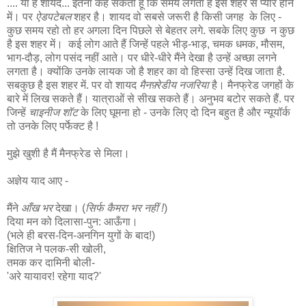
.... या है शायद... इतना कह सकता हूँ कि समय लगता है इस शहर से प्यार होने
में। पर
ऐडपटेबल
शहर है। शायद वो सबसे जरूरी है किसी जगह के लिए -
कुछ समय रहो तो हर अगला दिन पिछले से बेहतर लगे. सबके लिए कुछ न कुछ
है इस शहर में। कई लोग आते हैं जिन्हें पहले भीड़-भाड़, चमक धमक, मौसम,
भाग-दौड़, लोग पसंद नहीं आते। पर धीरे-धीरे मैंने देखा है उन्हें अच्छा लगने
लगता है। क्योंकि उनके लायक जो है शहर का वो हिस्सा उन्हें दिख जाता है.
सबकुछ है इस शहर में. पर वो शायद
मैनफ़्रेडीय नजरिया
है। मैनफ्रेड जगहों के
बारे में लिख सकते हैं। यात्राओं से सीख सकते हैं। अनुभव बटोर सकते हैं. पर
जिन्हें
चाइनीज शॉट
के लिए घूमना हो - उनके लिए दो दिन बहुत है और न्यूयॉर्क
तो उनके लिए पर्फेक्ट है !
मुझे खुशी है मैं मैनफ्रेड से मिला।
अज्ञेय याद आए -
मैंने
आँख भर
देखा। (
सिर्फ कैमरा भर नहीं !
)
दिया मन को दिलासा-पुन: आऊँगा।
(भले ही बरस-दिन-अनगिन युगों के बाद!)
क्षितिज ने पलक-सी खोली,
तमक कर दामिनी बोली-
'अरे यायावर! रहेगा याद?'