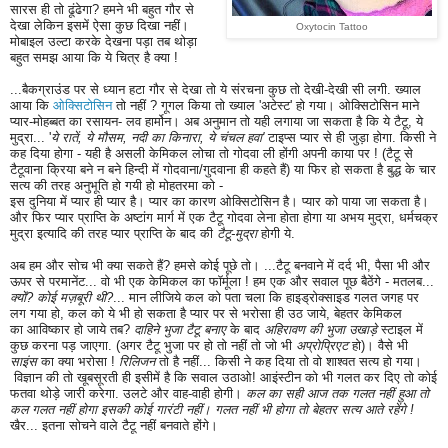
सारस ही तो ढूंढेगा? हमने भी बहुत गौर से
देखा लेकिन इसमें ऐसा कुछ दिखा
नहीं
।
Oxytocin Tattoo
मोबाइल उल्टा करके देखना पड़ा तब थोड़ा
बहुत समझ आया कि ये चित्र है क्या !
...बैकग्राउंड पर से ध्यान हटा गौर से देखा तो ये संरचना कुछ तो देखी-देखी सी लगी. ख्याल
आया कि
ओक्सिटोसिन
तो नहीं ? गूगल किया तो ख्याल 'अटेस्ट' हो गया। ओक्सिटोसिन माने
प्यार-मोहब्बत का रसायन- लव हार्मोन। अब
अनुमान तो यही लगाया जा सकता है कि ये टैटू, ये
मुद्रा... '
ये रातें, ये मौसम, नदी का किनारा, ये चंचल हवा'
टाइप्स प्यार
से ही जुड़ा होगा.
किसी ने
कह दिया होगा - यही है असली केमिकल लोचा तो गोदवा ली होंगी अपनी काया पर !
(टैटू से
टैटूवाना क्रिया बने न बने हिन्दी में गोदवाना/गुदवाना ही कहते हैं) या फिर हो सकता है बुद्ध के चार
सत्य
की तरह अनुभूति हो गयी हो मोहतरमा को -
इस दुनिया में प्यार ही प्यार है।
प्यार का कारण ओक्सिटोसिन है।
प्यार को पाया जा सकता है।
और फिर
प्यार प्राप्ति के अष्टांग मार्ग में एक टैटू गोदवा लेना होता होगा या अभय मुद्रा, धर्मचक्र
मुद्रा इत्यादि की तरह प्यार प्राप्ति के बाद की
टैटू-मुद्रा
होगी ये.
अब हम और सोच भी क्या सकते हैं? हमसे कोई पूछे तो। ...टैटू बनवाने में दर्द भी, पैसा भी और
ऊपर से परमानेंट... वो भी एक केमिकल का फॉर्मूला ! हम एक और सवाल पूछ बैठेंगे - मतलब...
क्यों? कोई मज़बूरी थी?
... मान लीजिये कल को पता चला कि हाइड्रोक्साइड गलत जगह पर
लग गया हो, कल को ये भी हो सकता है प्यार पर से भरोसा ही उठ जाये, बेहतर केमिकल
का आविष्कार हो जाये तब?
दाहिने भुजा टैटू बनाए
के बाद
अहिरावण की भुजा उखाड़े
स्टाइल में
कुछ करना पड़ जाएगा. (अगर टैटू भुजा पर हो तो नहीं तो जो भी
अप्रोप्रिएट
हो)। वैसे भी
साइंस
का क्या भरोसा !
रिलिजन
तो है नहीं... किसी ने कह दिया तो वो शाश्वत सत्य हो गया।
विज्ञान की तो खूबसूरती ही इसीमें है कि सवाल उठाओ! आइंस्टीन को भी गलत कर दिए तो कोई
फतवा थोड़े जारी करेगा. उलटे और वाह-वाही होगी।
कल का सही आज तक गलत नहीं हुआ तो
कल गलत नहीं होगा इसकी कोई गारंटी नहीं। गलत नहीं भी होगा तो बेहतर सत्य आते रहेंगे !
खैर... इतना सोचने वाले टैटू नहीं बनवाते होंगे।