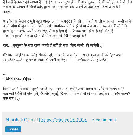
हैं जिन्हें देखकर हमें लगता है - 'इन्हें भला क्या दुख होगा !' प्यार मुहब्बत किसी को इतना कैसे तोड़
सकता है. लगता है जिन्हें कोई दुःख नहीं अचानक वही सबसे अधिक दुखी दिख जाते हैं !
अधुरे...
आइरिन से मिलकर मुझे बहुत अच्छा लगा।
बहादुर ! किसी ने कह दिया तो भारत तक चली जाने
वाली -गंगा में डुबकी लगा आने वाली. रोमानियन को मदुरै में पा लेने वाली.
कई बार
मैं लोगों के
दुःख सुन अक्सर अपने अंदर खुद से
कह देता हूँ - जिसके पास होता है वही रोता है
-
'हसीन
दुःख'
- पर आइरीन से मिल लगा वो मेरी नासमझी है !
खैर… मुस्कुरा के बात ख़त्म करते हैं नहीं तो बात फिर लम्बी हो जायेगी :)
मेरे पास आइरिन का कोई संपर्क नहीं, न उसके पास मेरा। अच्छी मुलाकातों को '
इट वाज
अ प्लेजर मीटिंग यू'
पर ही खत्म हो जानी चाहिए। -
…अटैचमेन्ट्स माई फ्रेंड !
--
~Abhishek Ojha~
किसी अपने ने कहा - इतनी जगहें गए... ग्रीस ही क्यों? उसी यात्रा पर और भी जगहें थी?
पता नहीं ! वैसे ही जैसे पुणे, बैंगलोर, मुंबई, दिल्ली… ये सब भी तो गया. कई बार… और पटना?
एक बार ! :)
Abhishek Ojha
at
Friday, October 16, 2015
6 comments:
Share