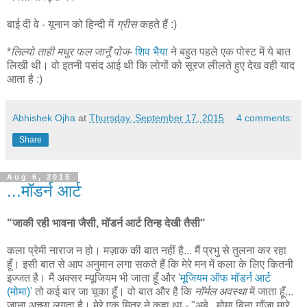
बाई दी वे - यूनान को हिन्दी में
ग्रीस
कहते हैं :)
*
लिल्यो ताही मधुर फल जानूँ पोज
-
शिव भैया
ने बहुत पहले एक पोस्ट में ये बात
लिखी थी। वो इतनी पसंद आई थी कि लोगों को सूरज लीलते हुए देख वही याद
आता है :)
Abhishek Ojha
at
Thursday, September 17, 2015
4 comments:
Share
Aug 6, 2015
...मॉडर्न आर्ट
"जाकी रही भावना जैसी, मॉडर्न आर्ट तिन्ह
देखी
तैसी"
कला प्रेमी नाराज न हो। मज़ाक की बात नहीं है... मैं प्रभु से तुलना कर रहा
हूँ। इसी बात से आप अनुमान लगा सकते हैं कि मेरे मन में कला के लिए कितनी
इज्जत है। मैं अक्सर म्यूजियम भी जाता हूँ और '
मूजियम ऑफ मॉडर्न आर्ट
(मोमा)'
तो कई बार जा चूका हूँ। वो बात और है कि
नॉर्मल अवस्था
में जाता हूँ...
जाना अच्छा लगता है। मेरे एक मित्र ने कहा था - "अबे, मोमा बिना गाँजा मारे