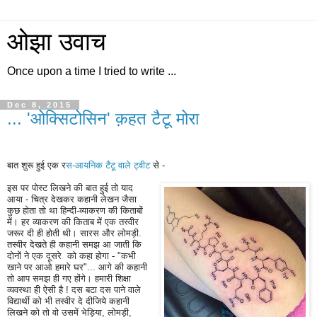
ओझा उवाच
Once upon a time I tried to write ...
Dec 8, 2015
... 'ओक्सिटोसिन' क़हत टैटू मोरा
बात शुरू हुई एक र
स-आयनिक टैटू वाले ट्वीट
से -
इस पर पोस्ट लिखने की बात हुई तो याद
आया - चित्र देखकर कहानी लेखन जैसा
कुछ होता तो था हिन्दी-व्याकरण की किताबों
में। हर व्याकरण की किताब में एक तस्वीर
जरूर दी ही होती थी। सारस और लोमड़ी.
तस्वीर देखते ही कहानी समझ आ जाती कि
दोनों ने एक दूसरे को कहा होगा - "कभी
खाने पर आओ हमारे घर"... आगे की कहानी
तो आप समझ ही गए होंगे। हमारी शिक्षा
व्यवस्था ही ऐसी है ! दस बटा दस पाने वाले
विद्यार्थी को भी तस्वीर दे दीजिये कहानी
लिखने को तो वो उसमें भेड़िया, लोमड़ी,