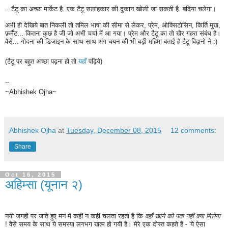
...टैटू का अच्छा मार्केट है. एक टैटू सलाहकार की दुकान खोली जा सकती है. बढ़िया चलेगा।
अभी ही देखिये बात निकली तो तमिल भाषा की सीमा से लेकर, प्रेम, ओक्सिटोसिन, किर्ति मुख,
फ़र्मैट... कितना कुछ है जी जो अभी चर्चा में आ गया। प्रेम और टैटू का तो खैर गहरा संबंध है।
वैसे... गोदना की डिजाइन के साथ साथ अंग चयन की भी बड़ी महिमा बताई है टैटू-विद्वानो ने :)
(टैटू पर बहुत अच्छा पढ़ना हो तो
यहाँ
पढ़िये)
--
~Abhishek Ojha~
Abhishek Ojha
at
Tuesday, December 08, 2015
12 comments:
Share
Oct 16, 2015
अहिम्सा (यूनान २)
नयी जगहों पर जाते हुए मन में कहीं न कहीं चलता रहता है कि
वहाँ खाने को पता नहीं क्या मिलेगा
! वैसे समय के साथ ये समस्या लगभग खत्म हो गयी है। मेरे एक दोस्त कहते हैं - 'ये ऐसा