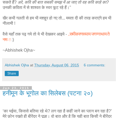
सकते हैं?
अरे, कवि की बात सबकी समझ में आ जाए तो वह कवि काहे का?
उनकी कविता में से शाश्वत के स्वर फूट रहे हैं।"
खैर कभी गलती से हम भी मशहूर हो गए तो... ममता दी की तरह कराएंगे हम भी
नीलामी !
..समीकरणरूपाय जगन्नाथाय ते
वैसे यहाँ तक पढ़ गये तो ये भी देखकर आइये -
नमः !
:)
~Abhishek Ojha~
Abhishek Ojha
at
Thursday, August 06, 2015
6 comments:
Share
Jun 23, 2015
हनीमून के भूगोल का सिलेबस (पटना २०)
‘का भईया, किससे बतिया रहे थे? लग रहा है कहीं जाने का प्लान बन रहा है?’
मेरे फ़ोन रखते ही बीरेंदर ने पूछा। वो बात और है कि यही बात किसी ने बीरेंदर