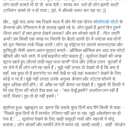
लोग ताली बजाते तो वो भी बजा देती। शायद कर पाते हों लोग इतनी
मल्टी
टास्किंग
हमसे तो न हो पाता। [हां, ये ऑब्जर्व जरूर कर रहा था :)]
खैर... मुझे याद आया जब पिछले साल मैं और मेरे एक दोस्त
कोलोराडो प्लेटो
के
कैन्यन्स
और रेगिस्तान में दो सप्ताह घूमते रहे थे. लोग पूछते हैं
इतने दिन तुमने
किया क्या?
है क्या इतना देखने लायक?
और हम सोचते रहते हैं -
फिर जाएँगे
कभी
! हम किसी एक जगह पर जितनी देर बैठते उतनी देर में
पर्यटक बस
लोगों
को पूरा नेशनल पार्क दिखा लाती ! लोग
व्यू पॉइंट्स
पर उतरते भरतनाट्यम और
कुचिपुड़ी जैसी अलग-अलग मुद्राएं बनाते -
खीचिक-खीचिक
कर आठ दस फोटो
खींचते और चले जाते. मै उन्हें
चाइनीज शॉट
कहता हूँ। सूर्यास्त देखने की जगह
सूरज खाते हुए
लील्यो ताहि मधुर फल जानी
* पोज और
एफिल टावर चुटकी में
भर लेने में ही लोग लगे रह जाते हैं। मुझे नहीं लगता वो देखते भी हैं कि क्या है
वहाँ. सब कुछ तो है इन्टरनेट पर क्यों देखें या पढ़ें वहां रूककर? देखने के लिए
थोड़े न गए हैं ! मुझे नहीं लगता उनके अनुभव
कैप्शन
और
स्टेटस
सोचने से
बहुत अधिक होते होंगे। वो
आँख भर
नहीं
कैमरा भर
देखते हैं। मुझसे भी किसी ने
मेरे एक ट्रिप की फोटो देख कहा था - "क्या देखूँ इसमें?
वालपेपर
लग रही हैं
सारी
पिक्स
! तुम तो हो नहीं इसमें।"
सूर्यास्त हुआ. खूबसूरत था. इतना कि उसके कुछ दिनों बाद मैंने किसी से कहा -
"पिछले कुछ दिनों से मैं सनसेट
रेजिस्ट
नहीं कर पा रहा. मुझे
ओबसेशन
सा हो
गया है." … सूर्यास्त देखने के लिए खड़ी समुद्री नावों और जहाजों ने भोपूं
बजाया। लोग
सेल्फ़ी
और तस्वीरें लेने में व्यस्त रहे. जल्दी-जल्दी। कहीं '
गोल्डेन