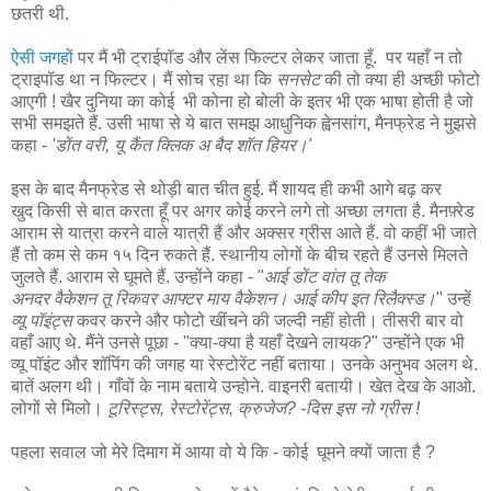
छतरी थी.
ऐसी जगहों
पर मैं भी ट्राईपॉड और लेंस फिल्टर लेकर जाता हूँ. पर यहाँ न तो
ट्राइपॉड था न फिल्टर। मैं सोच रहा था कि
सनसेट
की तो क्या ही अच्छी फोटो
आएगी ! खैर दुनिया का कोई भी कोना हो बोली के इतर भी एक भाषा होती है जो
सभी समझते हैं. उसी भाषा से ये बात समझ आधुनिक ह्वेनसांग, मैनफ्रेड ने मुझसे
कहा -
'डोंत वरी, यू कैंत क्लिक अ बैद शॉत हियर।'
इस के बाद मैनफ्रेड से थोड़ी बात चीत हुई. मैं शायद ही कभी आगे बढ़ कर
खुद किसी से बात करता हूँ पर अगर कोई करने लगे तो अच्छा लगता है. मैनफ़्रेड
आराम से यात्रा करने वाले यात्री हैं और अक्सर ग्रीस आते हैं. वो कहीं भी जाते
हैं तो कम से कम १५ दिन रुकते हैं. स्थानीय लोगों के बीच रहते हैं उनसे मिलते
जुलते हैं. आराम से घूमते हैं. उन्होंने कहा - "
आई डोंट वांत तू तेक
अनदर वैकेशन तू रिकवर आफ्टर माय वैकेशन। आई कीप इत रिलैक्स्ड।
" उन्हें
व्यू पॉइंट्स
कवर करने और फोटो खींचने की जल्दी नहीं होती। तीसरी बार वो
वहाँ आए थे. मैंने उनसे पूछा - "क्या-क्या है यहाँ देखने लायक?" उन्होंने एक भी
व्यू पॉइंट और शॉपिंग की जगह या रेस्टोरेंट नहीं बताया। उनके अनुभव अलग थे.
बातें अलग थी। गाँवों के नाम बताये उन्होने. वाइनरी बतायी। खेत देख के आओ.
लोगों से मिलो।
टूरिस्ट्स, रेस्टोरेंट्स, क्रुजेज? -
दिस इस नो ग्रीस !
पहला सवाल जो मेरे दिमाग में आया वो ये कि - कोई घूमने क्यों जाता है ?