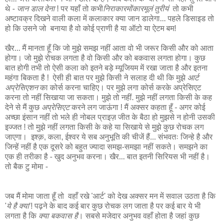
थे -
जान डाल देना
! पर यहाँ तो कभी
निराकारमोंकारमूलं तुरीयं
तो कभी
अष्टावक्र दिखने वाली कला में कलाकार क्या जान डालेगा... पहले डिसाइड तो
हो कि उसने जो बनाया है वो कोई प्राणी है या ऑटो या ऐटम बम!
खैर... मैं मानता हूँ कि जो मुझे समझ नहीं आता वो भी जरूर किसी और को आता
होगा। जो मुझे रोचक लगता है वो किसी और को बकवास लगता होगा। कुछ
बात होगी तभी तो ऐसी कला को इतने बड़े म्यूजियम में रखा जाता है और इतना
महंगा बिकता है ! ऐसी ही बात पर मुझे किसी ने सलाह दी थी कि मुझे
आर्ट
अप्रेसिएशन
का कोर्स करना चाहिए। पर मुझे लगा कोर्स करके अप्रेसिएट
करना तो नहीं सिखाया जा सकता। मुझे तो नहीं. मुझे नहीं लगता किसी के कह
देने से मैं कुछ
अप्रेसिएट
करने लग जाऊंगा ! मैं अक्सर कहता हूँ - अगर कोई
अच्छा इंसान नहीं तो भले ही नोबल प्राइज़ जीत के बैठा हो मुझसे न होनी उसकी
इज्जत ! तो मुझे नहीं लगता किसी के कहे या सिखाये से मुझे कुछ रोचक लग
जाएगा। इश्क़, कला, ईश्वर ये सब अनुभूति की चीजें हैं... संभवतः जिन्हे है और
जिन्हें नहीं है एक दूसरे को बहुत ज्यादा समझ-समझा नहीं सकते। समझने का
एक ही तरीका है - खुद अनुभव करना। खैर... बात इतनी सिरियस भी नहीं है।
तो बैक टु मोमा -
जब मैं मोमा जाता हूँ तो वहाँ रखे 'आर्ट' को देख अक्सर मन में सवाल उठता है कि
'
ये है क्या
'! पढ़ने के बाद कई बार कुछ रोचक लग जाता है पर कई बार ये भी
लगता है कि
क्या बकवास है
। सबसे मजेदार अनुभव वहाँ होता है जहां कुछ