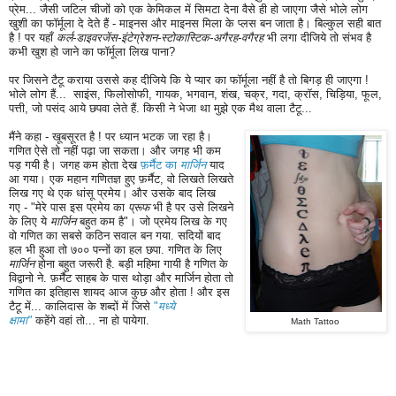
प्रेम... जैसी जटिल चीजों को एक केमिकल में सिमटा देना वैसे ही हो जाएगा जैसे भोले लोग
खुशी का फॉर्मूला दे देते हैं - माइनस और माइनस मिला के प्लस बन जाता है। बिल्कुल सही बात
है ! पर यहाँ
कर्ल-डाइवरजेंस-इंटेग्रेशन-स्टो
कास्टिक-अगैरह-वगैरह
भी लगा दीजिये तो संभव है
कभी खुश हो जाने का फॉर्मूला लिख पाना?
पर जिसने टैटू कराया उससे कह दीजिये कि ये प्यार का फॉर्मूला नहीं है तो बिगड़ ही जाएगा !
भोले लोग हैं... साइंस, फिलोसोफी, गायक, भगवान, शंख, चक्र, गदा, क्रॉस, चिड़िया, फूल,
पत्ती, जो पसंद आये छपवा लेते हैं. किसी ने भेजा था मुझे एक मैथ वाला टैटू...
मैंने कहा - खूबसूरत है ! पर ध्यान भटक जा रहा है।
गणित
ऐसे
तो
नहीं पढ़ा जा सकता। और जगह भी कम
पड़ गयी है। जगह कम होता देख
फ़र्मैट का
मार्जिन
याद
आ गया। एक महान गणितज्ञ हुए फ़र्मैट, वो लिखते लिखते
लिख गए थे एक धांसू प्रमेय। और उसके बाद लिख
गए - "मेरे पास इस प्रमेय का
प्रूफ
भी है पर उसे लिखने
के लिए ये
मार्जिन
बहुत कम है"। जो प्रमेय लिख के गए
वो गणित का सबसे कठिन सवाल बन गया. सदियों बाद
हल भी हुआ तो ७०० पन्नों का हल छपा. गणित के लिए
मार्जिन
होना बहुत जरूरी है. बड़ी महिमा गायी है गणित के
विद्वानो ने. फ़र्मैट साहब के पास थोड़ा और मार्जिन होता तो
गणित का इतिहास शायद आज कुछ और होता ! और इस
टैटू में... कालिदास के शब्दों में जिसे
"
मध्‍ये
क्षामा"
कहेंगे वहां तो... ना हो पायेगा.
Math Tattoo