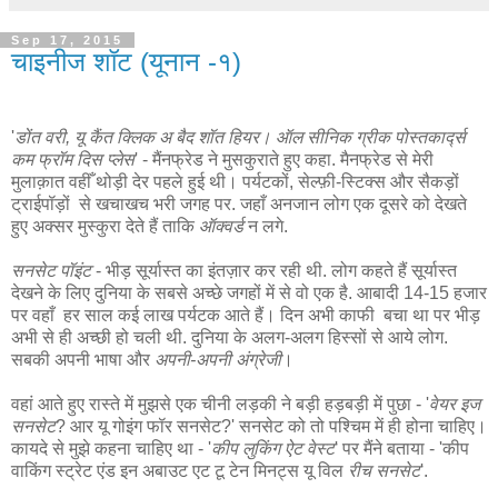
Sep 17, 2015
चाइनीज शॉट (यूनान -१)
'
डोंत वरी, यू कैंत क्लिक अ बैद शॉत हियर। ऑल सीनिक ग्रीक पोस्तकार्द्स
कम फ्रॉम दिस प्लेस
' - मैंनफ्रेड ने मुसकुराते हुए कहा. मैनफ्रेड से मेरी
मुलाक़ात वहीँ थोड़ी देर पहले हुई थी। पर्यटकों, सेल्फ़ी-स्टिक्स और सैकड़ों
ट्राईपॉड़ों से खचाखच भरी जगह पर. जहाँ अनजान लोग एक दूसरे को देखते
हुए अक्सर मुस्कुरा देते हैं ताकि
ऑक्वर्ड
न लगे.
सनसेट पॉइंट
- भीड़ सूर्यास्त का इंतज़ार कर रही थी. लोग कहते हैं सूर्यास्त
देखने के लिए दुनिया के सबसे अच्छे जगहों में से वो एक है. आबादी 14-15 हजार
पर वहाँ हर साल कई लाख पर्यटक आते हैं। दिन अभी काफी बचा था पर भीड़
अभी से ही अच्छी हो चली थी. दुनिया के अलग-अलग हिस्सों से आये लोग.
सबकी अपनी भाषा और
अपनी-अपनी अंग्रेजी
।
वहां आते हुए रास्ते में मुझसे एक चीनी लड़की ने बड़ी हड़बड़ी में पुछा - '
वेयर इज
सनसेट
? आर यू गोइंग फॉर सनसेट?' सनसेट को तो पश्चिम में ही होना चाहिए।
कायदे से मुझे कहना चाहिए था - '
कीप लुकिंग ऐट वेस्ट
' पर मैंने बताया - 'कीप
वाकिंग स्ट्रेट एंड इन अबाउट एट टू टेन मिनट्स यू विल
रीच सनसेट
'.