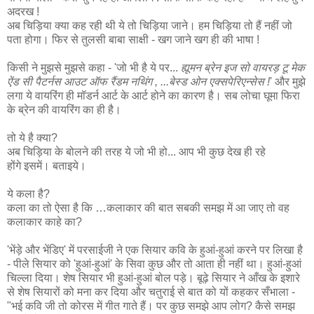
अदरख !
अब चिड़िया क्या कह रही थी ये तो चिड़िया जाने। हम चिड़िया तो हैं नहीं जो
पता होगा। फिर से तुलसी बाबा साक्षी - खग जाने खग ही की भाषा !
किसी ने मुझसे मुझसे कहा - 'जो भी है ये पर...
ह्यूमन ब्रेन इज सो वायरड़ टू मेक
ऐंड सी पैटर्नस आउट ऑफ रैंडम नथिंग , ...बेस्ड ओन एक्सपेरिएन्सेस !
' और मुझे
लगा ये वायरिंग ही मॉडर्न आर्ट के आर्ट होने का कारण है। सब लोचा घूमा फिरा
के ब्रेन की वायरिंग का ही है।
तो ये है क्या?
अब चिड़िया के बोलने की तरह ये जो भी हो... आप भी कुछ देख ही रहे
होंगे इसमें। बताइये।
ये कला है?
कला का तो ऐसा है कि …कलाकार की बात सबकी समझ में आ जाए तो वह
कलाकार काहे का?
'भेंड़े और भेंडिए' में परसाईजी ने एक सियार कवि के हुआं-हुआं करने पर लिखा है
- पीले सियार को 'हुआं-हुआं' के सिवा कुछ और तो आता ही नहीं था। हुआं-हुआं
चिल्ला दिया। शेष सियार भी हुआं-हुआं बोल पड़े। बूढ़े सियार ने आँख के इशारे
से शेष सियारों को मना कर दिया और चतुराई से बात को यों कहकर सँभाला -
"भई कवि जी तो कोरस में गीत गाते हैं। पर कुछ समझे आप लोग? कैसे समझ