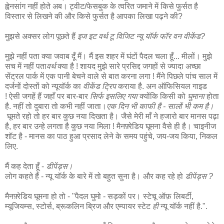
ह्वेनसांग नहीं होते अब। ट्वीट/फेसबुक के त्वरित जमाने में किसे फुर्सत है
विस्तार से लिखने की और किसे फुर्सत है आपका लिखा पढ़ने की?
मुझसे अक्सर लोग पूछते हैं
इज इट वर्थ टू विजिट न्यू यॉर्क फॉर वन वीकेंड?
मुझे नहीं पता क्या जवाब दूँ मैं। मैं इस शहर में घंटों पैदल चला हूँ... मीलों। मुझे
सच में नहीं पता
वर्थ
क्या है ! शायद मुझे सारे प्रसिद्द जगहों से ज्यादा अच्छा
सेंट्रल पार्क में एक पानी बेचने वाले से बात करना लगा ! मैंने पिछले पांच साल में
दर्जनों दोस्तों को न्यूयॉर्क का
वीकेंड ट्रिप
कराया है. अन ऑफिसियल गाइड
! ऐसी जगहें हैं जहाँ पर बार-बार
सिर्फ इसलिए गया
क्योंकि किसी को
घुमाना
होता
है. नहीं तो दुबारा तो कभी नहीं जाता।
एक दिन भी काफी है - सालों भी कम है।
घूमते रहो तो हर बार कुछ नया दिखता है। जैसे मेरी माँ ने हजारो बार मानस पढ़ा
है, हर बार उन्हे लगता है कुछ नया मिला ! मैनफ़्रेडिय घूमना वैसे ही है। चाइनीज
शॉट है - मानस का पाठ हुआ प्रसाद लेने के समय पहुंचे, जय-जय किया, निकल
लिए.
मैं कह देता हूँ -
डीपेंड्स।
लोग कहते हैं - न्यू यॉर्क के बारे में तो बहुत सुना है। और कह रहे हो
डीपेंड्स ?
मैनफ़्रेडिय घूमना हो तो - "पैदल घुमो - सड़कों पर। स्टेचू ऑफ़ लिबर्टी,
म्यूजियम्स, स्टोर्स, ब्रूकलिन ब्रिज और एम्पायर स्टेट
ही
न्यू यॉर्क नहीं है.".