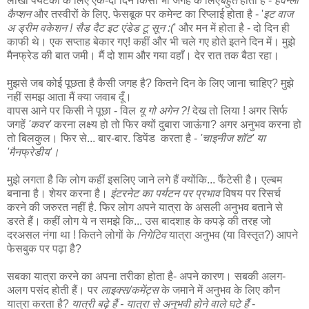
लाखों पर्यटकों के लिए एक-दो दिन किसी भी जगह के लिए
बहुत
होता है -
हेवेन्ली
कैप्शन
और तस्वीरों के लिए. फेसबूक पर कमेन्ट का रिप्लाई होता है - '
इट वाज
अ ड्रीम वकेशन ! सैड दैट इट एंडेड टू सून :(
' और मन में होता है - दो दिन ही
काफी थे। एक सप्ताह बेकार गए! कहीं और भी चले गए होते इतने दिन में। मुझे
मैनफ्रेड की बात जमी। मैं दो शाम और गया वहाँ। देर रात तक बैठा रहा।
मुझसे जब कोई पूछता है कैसी जगह है? कितने दिन के लिए जाना चाहिए? मुझे
नहीं समझ आता मैं क्या जवाब दूँ।
वापस आने पर किसी ने पूछा - विल
यू गो अगेन ?!
देख तो लिया ! अगर सिर्फ
जगहें
'कवर'
करना लक्ष्य हो तो फिर क्यों दुबारा जाऊंगा? अगर अनुभव करना हो
तो बिलकुल। फिर से... बार-बार. डिपेंड करता है -
'चाइनीज शॉट' या
'मैनफ्रेडीय'।
मुझे लगता है कि लोग कहीं इसलिए जाने लगे हैं क्योंकि... फैंटेसी है। एल्बम
बनाना है। शेयर करना है।
इंटरनेट का पर्यटन पर प्रभाव
विषय पर रिसर्च
करने की जरुरत नहीं है. फिर लोग अपने यात्रा के असली अनुभव बताने से
डरते हैं। कहीं लोग ये न समझे कि... उस बादशाह के कपड़े की तरह जो
दरअसल नंगा था ! कितने लोगों के
निगेटिव
यात्रा अनुभव (या विस्तृत?) आपने
फेसबुक पर पढ़ा है?
सबका यात्रा करने का अपना तरीका होता है- अपने कारण। सबकी अलग-
अलग पसंद होती हैं। पर
लाइक्स/कमेंट्स
के जमाने में अनुभव के लिए कौन
यात्रा करता है?
यात्री बढ़े हैं - यात्रा से अनुभवी होने वाले घटे हैं
-