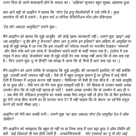
उत्तर दिया हो अपने शाकाहारी होने के सवाल का।
'अहिम्सा'
सुनकर बहुत सुखद अहसास हुआ.
बात आगे बढ़ी तो आइरिन ने बताया कि '
योगा ऐंड इन्दु फिलॉसोफी'
में उसे रुचि है। कुछ
क्लासेज भी की है उसने।
दे इवन सर्व अ योगिक वेजिटेरिअन मील ओन वीकेण्ड्स.
'ऐंड वॉट अबाउट आयुर्वेड़ा?'
उसने पूछा।
मैंने आइरिन को बताया कि मुझे आयुर्वेद की कोई ख़ास जानकारी नहीं। उसने पूछा '
व्हाइ? आई
लव आयुर्वेड़ा ! यू हैव बीन टू केराला? व्हेयर आर यू फ़्रोम इन इंडिया?
' बात अहिंसा से
आयुर्वेड़ा
पर
आई तो मुझे समझ में आ गया कि इस लड़की को पर्यटक स्थलों पर भारतीय देखकर '
नामास्ते
'
और बिना रुके-थमे एक सांस में '
केसहेंयाप
' कहने वालों से कहीं ज्यादा पता है। (एथेंस में एक
गाइड ने हाथ जोड़ '
केसहेंयाप
' कहा तो मुझे थोड़ी देर तक समझ नहीं आया कि वो क्या कह रहा
है। फिर उसने पूछा
यू नो हिन्दी
? तब समझ में आया कि वो 'कैसे हैं आप' कह रहा था।)
मैंने आइरिन को अपने तरीके से समझाया कि मुझे आयुर्वेद की जानकारी इसलिए भी नहीं क्योंकि
मुझे उसकी कभी जरूरत नहीं पड़ी। वैसे तो मैं बहुत उत्सुक इंसान हूँ पर दुनिया में कई चीजें
ऐसी हैं जिनका
मैं
अनुभव करना नहीं चाहता। चिकित्सा भी वैसी ही एक चीज है - वो चाहे आयुर्वेद
हो या कुछ और। जैसे मान लो मेरे पास कुछ दवाइयाँ पड़ी हैं। मेरे हिसाब से उनका सबसे अच्छा
उपयोग होगा कि वो पड़ी-पड़ी खराब हो जाएँ ! सबसे अच्छा उपयोग कि वो उपयोग में आए ही न
। अब जैसे मेरे
मेडिकल इन्स्युरेंस
का सबसे अच्छा पैसा वसूल यही तो होगा कि वो बिन इस्तेमाल
हुए मेरी जगह बीमा कंपनी का ही फायदा करा दे? मैं नहीं चाहता कि वो
बेकार जा रहे
पैसे वसूल
करने की कभी नौबत आए।
आइरिन को मेरी बात अच्छी लगी। उसने पूछा '
बट व्हाट अबाउट योगा ऐंड आयुर्वेड़ा ऐज़ वे ऑफ
लिविंग?'
मैंने आइरिन को समझाया कि बहुत तो नहीं पर हां जिस तरह मैं पला बढ़ा कुछ
वे ऑफ लिविंग
की
बातें
'
बाई डिफ़ाल्ट
' ही पता होती जाती हैं -
अनकोंसियसली... नॉट एक्सपर्ट बट यू नो वॉट आई