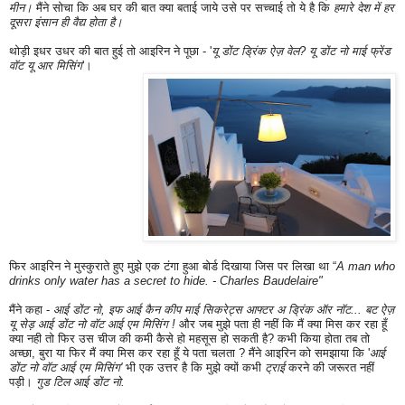
मीन।
मैंने सोचा कि अब घर की बात क्या बताई जाये उसे
पर सच्चाई तो ये है कि
हमारे देश में हर
दूसरा इंसान ही वैद्य होता है।
थोड़ी इधर उधर की बात हुई तो आइरिन ने पूछा - '
यू डोंट ड्रिंक ऐज़ वेल? यू डोंट नो माई फ्रेंड
वॉट यू आर मिसिंग
'।
फिर आइरिन ने मुस्कुराते हुए मुझे एक टंगा हुआ बोर्ड दिखाया जिस पर लिखा था “
A man who
drinks only water has a secret to hide. - Charles Baudelaire"
मैंने कहा -
आई डोंट नो, इफ आई कैन कीप माई सिकरेट्स आफ्टर अ ड्रिंक ऑर नॉट... बट ऐज़
यू सेड़ आई डोंट नो वॉट आई एम मिसिंग !
और जब मुझे पता ही नहीं कि मैं क्या मिस कर रहा हूँ
क्या नही तो फिर उस चीज की कमी कैसे हो महसूस हो सकती है? कभी किया होता तब तो
अच्छा, बुरा या फिर मैं क्या मिस कर रहा हूँ ये पता चलता ? मैंने आइरिन को समझाया कि '
आई
डोंट नो वॉट आई एम मिसिंग'
भी एक उत्तर है कि मुझे क्यों कभी
ट्राई
करने की जरूरत नहीं
पड़ी।
गुड टिल आई डोंट नो.