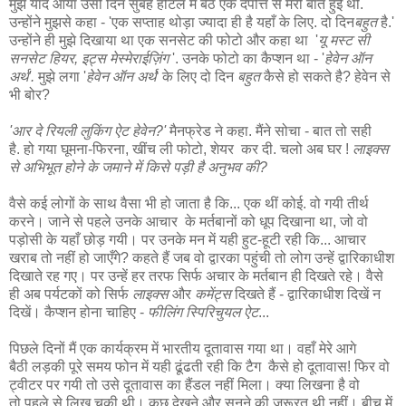
मुझे याद आया उसी दिन सुबह होटल में बैठे एक दंपत्ति से मेरी बात हुई थी.
उन्होंने मुझसे कहा - 'एक सप्ताह थोड़ा ज्यादा ही है यहाँ के लिए. दो दिन
बहुत
है.'
उन्होंने ही मुझे दिखाया था एक सनसेट की फोटो और कहा था '
यू मस्ट सी
सनसेट हियर, इट्स मेस्मेराईज़िंग
'. उनके फोटो का कैप्शन था - '
हेवेन ऑन
अर्थ'.
मुझे लगा '
हेवेन ऑन अर्थ
' के लिए दो दिन
बहुत
कैसे हो सकते है? हेवेन से
भी बोर?
'आर दे रियली लुकिंग ऐट हेवेन?'
मैनफ्रेड ने कहा. मैंने सोचा - बात तो सही
है. हो गया घूमना-फिरना, खींच ली फोटो, शेयर कर दी. चलो अब घर !
लाइक्स
से अभिभूत होने के जमाने में किसे पड़ी है अनुभव की?
वैसे कई लोगों के साथ वैसा भी हो जाता है कि... एक थीं कोई. वो गयी तीर्थ
करने। जाने से पहले उनके आचार के मर्तबानों को धूप दिखाना था, जो वो
पड़ोसी के यहाँ छोड़ गयी। पर उनके मन में यही हुट-हूटी रही कि... आचार
खराब तो नहीं हो जाएँगे? कहते हैं जब वो द्वारका पहुंची तो लोग उन्हें द्वारिकाधीश
दिखाते रह गए। पर उन्हें हर तरफ सिर्फ अचार के मर्तबान ही दिखते रहे। वैसे
ही अब पर्यटकों को सिर्फ
लाइक्स
और
कमेंट्स
दिखते हैं - द्वारिकाधीश दिखें न
दिखें। कैप्शन होना चाहिए -
फीलिंग स्पिरिचुयल ऐट
...
पिछले दिनों मैं एक कार्यक्रम में भारतीय दूतावास गया था। वहाँ मेरे आगे
बैठी लड़की पूरे समय फोन में यही ढूंढती रही कि टैग कैसे हो दूतावास! फिर वो
ट्वीटर पर गयी तो उसे दूतावास का हैंडल नहीं मिला। क्या लिखना है वो
तो पहले से लिख चुकी थी। कुछ देखने और सुनने की जरूरत थी नहीं। बीच में