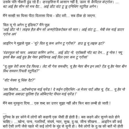
उसके पति नौकरी ढूंढ रहे हैं।
क्राइसिस
में आसान नहीं है, ऊपर से
कैपिटल कंट्रोल
। ..
.
बट आई हैव सीन सो मच दैट... आई डोंट वांट टू डू एनिथिंग स्टुपिड अगेन।
मैंने सतही सा घिसा पीटा दिलासा दिया - डोंट वरी... सब ठीक हो जाएगा.
'विल यू गो अगेन टु इंडिया?' मैंने पूछा
'
आई डोंट नो ! लाइफ हैज़ बीन सो अनप्रेडिकटेबल सो फार। आई वांट टू... मेबी वंस माई डाटर
ग्रोज अप'
आइरिन ने मुझसे पूछा - '
यू?
विल यू कम अगेन टू ग्रीस?' हाउ डू यू लइक इट?'
'वंडरफुल सो फार. अबाउट कमिंग अगेन... आई डोंट नो. प्रॉबब्ली नॉट बट देन… हु नोस ! फ्यू
इयर्स बैक आई वुड हैव नेवर इमेजिनड आई विल एवर कम टु ग्रीस!'
"यू लूक वेरी काम ऐंड फिल्ड। लेट मी गेस समथींग, यू हैव नेवर बीन इन लव? ऐंड यू हैव नेवर बीन
विथ समवन रियली स्टुपिड?"
"वॉट मेक्स यू थिंक दैट?"
'लव बिकौज…अटैचमेन्ट्स माई फ्रेंड ! दे रूईन एव्रिथिंग -अ मेजर पार्ट ऑफ़ यू. ऐंड… यू हैव नो
आइडिया अबाउट फूलिश ऐंड ओब्स्टिनेट पीपल माई फ्रेंड !'
मैंने बस मुस्कुरा दिया... एक शब्द का उत्तर सुझा नहीं और फिर बात लम्बी हो जाती !
...
दुनिया के हर कोने में लोगों की
कहानी एक जैसी ही होती है। बस कहने और सुनने वाले होने
चाहिए। …खोना, पाना, गलतियाँ, संघर्ष, प्यार, सुख, दुःख, जीना सीखना... आइरिन की कई
बातें ऐसी लगी जैसे पहले भी कई लोगों के मुंह से सुनी हो। वैसे लोगों के दुःख की बातें भी होती