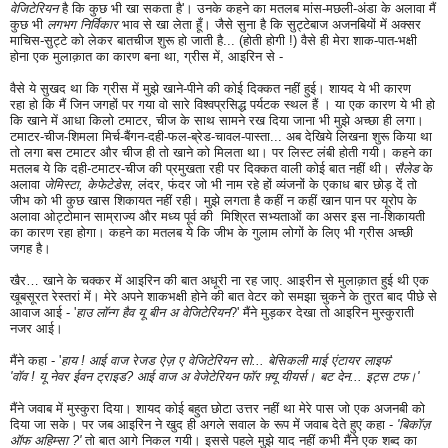
वेजिटेरियन
है कि कुछ भी खा सकता है'। उनके कहने का मतलब मांस-मछली-अंडा के अलावा मैं
कुछ भी
लगभग निर्विकार
भाव से खा लेता हूँ। जैसे सुना है कि सुट्टेबाज अजनबियों में अक्सर
माचिस-सुट्टे को लेकर बातचीज शुरू हो जाती है... (होती होगी !) वैसे ही मेरा शाक-पात-भक्षी
होना एक मुलाक़ात का कारण बना था, ग्रीस में, आइरिन से -
वैसे ये सुखद था कि ग्रीस में मुझे खाने-पीने की कोई दिक्कत नहीं हुई। शायद ये भी कारण
रहा हो कि मैं जिन जगहों पर गया वो सारे विश्वप्रसिद्ध पर्यटक स्थल हैं । या एक कारण ये भी हो
कि खाने में आधा किलो टमाटर, चीज के साथ सामने रख दिया जाना भी मुझे अच्छा ही लगा।
टमाटर-चीज-शिमला मिर्च-बैंगन-दही-फल-ब्रेड-चावल-
पास्ता... अब देखिये लिखना शुरू किया था
तो लगा बस टमाटर और चीज ही तो खाने को मिलता था। पर लिस्ट लंबी होती गयी। कहने का
मतलब ये कि दही-टमाटर-चीज की प्रमुखता रही पर दिक्कत वाली कोई बात नहीं थी।
सैलेड
के
अलावा
जेमिस्टा, केफेटेडेस,
लंदर, फंदर जो भी नाम रहे हों व्यंजनों के एकाध बार छोड़ दें तो
जीभ को भी कुछ खास शिकायत नहीं रही। मुझे लगता है कहीं न कहीं खान पान पर यूरोप के
अलावा ओट्टोमान साम्राज्य और मध्य पूर्व की मिश्रित सभ्यताओं का असर इस ना-शिकायती
का कारण रहा होगा। कहने का मतलब ये कि जीभ के गुलाम लोगों के लिए भी ग्रीस अच्छी
जगह है।
खैर… खाने के चक्कर में आइरिन की बात अधूरी ना रह जाए. आइरीन से मुलाक़ात हुई थी एक
खूबसूरत रेस्तरां में। मेरे अपने शाकभक्षी होने की बात वेटर को समझा चुकने के तुरत बाद पीछे से
आवाज आई - '
हाउ लॉन्ग हैव यू बीन अ वेजिटेरियन
?' मैंने मुड़कर देखा तो आइरिन मुस्कुराती
नजर आई।
मैंने कहा - '
हाय ! आई वाज रेजड ऐज़ ए वेजिटेरियन सो... बेसिकली माई एंटायर लाइफ
'
'वॉव ! यू नेवर ईवन ट्राइड? आई वाज अ वेजेटेरियन फॉर फ़्यू यीयर्स। बट देन... इट्स टफ।'
मैंने जवाब में मुस्कुरा दिया। शायद कोई बहुत छोटा उत्तर नहीं था मेरे पास जो एक अजनबी को
दिया जा सके। पर जब आइरिन ने खुद ही अगले सवाल के रूप में जवाब देते हुए कहा -
'बिकॉज़
ऑफ अहिम्सा ?'
तो बात आगे निकल गयी। इससे पहले मुझे याद नहीं कभी मैंने एक शब्द का