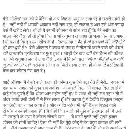
वैसे 'मोरोंस' नाम की ये पेंटिंग भी आप जितना अनुमान लगा रहे हैं उससे महंगी ही
है। नहीं-नहीं मैं आपकी औकात नहीं नाप रहा, हो सकता है आप इसे और ज्यादा
पैसे में खरीद लेते। वो तो मैं अपनी औकात से सोच रहा हूँ कि मेरे ब्लॉग का
पाठक मेरे जैसा ही तो होगा कितना भी अनुमान लगाएगा तो भला कितना लगाएगा
! वो क्या है कि हम उस सोच के हैं -
'इतना महंगा पैंट है तो हम क्यों लेंगे जी?लूँगी
ही क्या बुरी है ?'
वैसे ऑक्शन में कला से ज्यादा मैं नीलामी करने वाले की
बेचने
की कला
और प्रक्रिया पर मुग्ध हुआ। थोड़ी देर बाद
वही मैं
पेंटिंग्स की कीमत
का ऐसे अनुमान लगाने लगा जैसे... बस में बिकने वाला '
सोना चाँदी से कम नहीं,
भुलाने पर गम नहीं
' ब्रांड वाला गहना जिसे महंगा लगता हो वो कार्टियर-टिफनी
देख कर कीमत गेस कर दे।
आर्ट ऑक्शन में बेचने वाले कला की कीमत कुछ ऐसे बढ़ा देते हैं जैसे... बचपन में
एक चाचा राशन की दुकान चलाते थे। वो कहते कि... "मैं चावल दिखाता हूँ तो
कई लोग पुछते हैं कि थोड़ा और महीन नहीं है? ये साफ भी नहीं लग रहा? तो मैं
अंदर जाके उसी बोरी में से फिर लाता हूँ और कहता हूँ ये देखीये बिल्कुल फाइन
क्वालिटी का चावल आया है। और ज्यादा महंगा भी नहीं है बस पिछले वाले
से पाँच रुपये ही ज्यादा है"। वैसे ही जिन बातों की मुझे कोई समझ नहीं मैं उन्हें
भी समझने के भ्रम में कीमत सोचने लगा.… ये वाली इतने नहीं उतने हजार
डॉलर की होनी चाहिए ! ऐसा भी नहीं कि मुझे कोई पेंटिग बहुत कमाल की लगी
हो... जैसे कलाकार ने जान डाल दी है। अब कला के बारे में तो यही सुनते आये