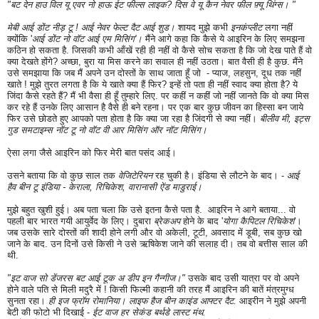
"बट देन हाउ विल यू एवर नो हाऊ ईट फील्स लाइक? दिस वे यू कैन नेवर फील फ़्यू थिंग्स। "
मेबी आई डोंट नीड़ टू ! आई नेवर फेल्ट दैट आई शुड।
शायद मुझे कभी
इनकंप्लीट
लगा नहीं
क्योंकि '
आई डोंट नो वॉट आई एम मिसिंग'।
मैंने आगे कहा कि कैसे ये आइरिन के लिए समझना
कठिन हो सकता है. जिसकी कभी आँखें रही ही नहीं वो कैसे सोच सकता है कि जो देख पाते हैं वो
क्या देखते होंगे? अच्छा, बुरा या मिस करने का सवाल ही नहीं उठता। बात वैसी ही है कुछ.
मैंने
उसे समझाया कि जब मैं अपने उन दोस्तों के साथ जाता हूँ जो - प्याज, लहसुन, दूध तक नहीं
खाते ! मुझे तुरत लगता है कि ये खाते क्या हैं फिर? इन्हें तो पता ही नहीं स्वाद क्या होता है? ये
जिंदा कैसे रहते हैं? मैं भी वैसा ही हूँ तुम्हारे लिए.
पर कहीं न कहीं जो नहीं जानते कि वो क्या मिस
कर रहे हैं उनके लिए आसान है वैसे ही बने रहना। पर एक बार कुछ जीवन का हिस्सा बन जाये
फिर उसे छोडते हुए आपको पता होता है कि क्या जा रहा है जिंदगी से क्या नहीं।
बीलीव मी, इट्स
गुड समटाइम्स नॉट टू नो वॉट वी आर मिसिंग ऑर नॉट मिसिंग।
ऐसा लगा जैसे आइरिन को फिर मेरी बात पसंद आई।
उसने बताया कि वो कुछ साल तक
वेजिटेरियन
रह चुकी है। इंडिया से लौटने के बाद। -
आई
हैव बीन टू इंडिया - केराला, रिचिकेश, वारानासी ऐंड माडुराई।
मुझे बहुत खुशी हुई। अब पता चला कि उसे इतना कैसे पता है. आइरिन ने आगे बताया... वो
पहली बार भारत गयी आयुर्वेद के लिए। दुबारा
ब्रेकअप
होने के बाद '
योगा कैपिटल रिचिकेश
'।
जब उसके सारे दोस्तों की शादी होने लगी और वो अकेली, टूटी, अवसाद में डूबी, सब कुछ खो
जाने के बाद. उन दिनों उसे किसी ने उसे ऋषिकेश जाने की सलाह दी। तब वो बत्तीस साल की
थी.
"इट वाज सो डेंजरस बट आई टूक अ डीप इन गैन्गीज।"
उसके बाद उसी यात्रा पर वो अपने
होने वाले पति से मिली मदुरै में ! किसी फिल्मी कहानी की तरह मैं आइरिन की बातें मंत्रमुग्ध
सुनता रहा।
ही इज फ्रॉम रोमानिया। लाइफ हैज बीन काइंड आफ्टर दैट.
आइरीन ने मुझे अपनी
बेटी की फोटो भी दिखाई -
ईट वाज हर सेकंड बर्थडे लास्ट मंथ.