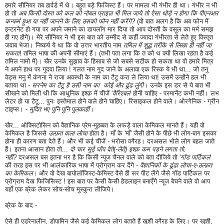
हमारे सीनियर तब हार्वर्ड में थे। बहुत बड़े फिजिस्ट हैं। पर मामला भी गंभीर ही था। गंभीर न भी
हो तो
अब किसी दोस्त को कल को नोबल प्राइज़ भी मिल जाये तो ऐसा थोड़े न होगा कि पीएनआर
कन्फर्म हुआ या नहीं जानने के लिए उसको फोन नहीं करेंगे?
(वो बात अलग है कि अब फोन में
इन्टरनेट हो गया पर अपने जमाने का डायलॉग मार दिया तो आप दोस्ती के वसूल का मर्म समझ
ही गए होंगे)। मेरे सीनियर ने भी इस बात को उम्मीद से कहीं ज्यादा गंभीरता से लेते हुए विस्तृत
जवाब भेजा। निष्कर्ष ये था कि वो उत्तर भारतीय नाम
तमिल में शुद्ध तरीके से लिखा ही नहीं जा
सकता
! तमिल भाषा की अपनी सीमाएं हैं। (तभी पता लगा कि त को थ क्यों लिखा रहता है कई
तमिल नामो में)। खैर उनके सुझाव के हिसाब से जो सबसे सटीक हो सकता था
वो
हमारे मित्र
ने अपने हाथ पर गुदवा लिया ! गलत नाम गुद जाने के अलावा एक रिस्क ये भी था... जो तनु
वेड्स मनु में कंगना ने राजा अवस्थी के नाम का टैटू करा ले लिया था! उसमें उन्होंने हल भी
बताया था -
सरनेम का टैटू है उसी नाम का कोई और ढूंढ लुंगी।
उनके इस डर से ये बात भी
सीखने को मिली थी कि आधुनिक इश्क़ में चीजें '
वैरिएबल
' होनी चाहिए - परमानेंट कभी नहीं। लभ
लेटर हो या टैटू... पुनः इस्तेमाल होने वाले होने चाहिए। रिसाइकल होने वाले। ओरगेनिक - ग्रीन
टाइप्स। -
मुदित भए पुनि पुनि पुलकाहीं।
खैर... ओक्सिटोसिन को वैज्ञानिक प्रेम-मुहब्बत के लफड़े वाला केमिकल मानते हैं। यही वो
केमिकल है जिससे
उल्फ़त वाला लोचा
होता है। माँ के 'माँ' जैसी होने के पीछे भी लोग-बाग इसका
होना ही कारण बता देते हैं। और भी कई चीजें - भरोसा वगैरह। दरअसल भोले लोग बहल जाते
हैं। इतना आसान होता तो...
दो चार सुई घोंप देते(-लेते) इश्क़ कम पड़ने लगता तो.
नहीं?
दरअसल बस इतना भर है कि किसी न्यूज चैनल वाले को बता दीजिये तो '
गॉड पार्टिकल
'
की तरह इस पर भी आलंकारिक भाषा में प्रोग्राम कर देंगे -
वैज्ञानिकों के ढूंढा लोचा-ए-उल्फ़त
का केमिकल
। और वो देख बायोलॉजिस्ट-केमिस्ट वैसे ही सर पीट लेंगे जैसे गॉड पार्टिकल पर
प्रोग्राम देख फिजिसिस्ट !
इस बात पर कैसी कैसी हेडलाइन बनाएँगे न्यूज बेचने वाले वो आप
यहाँ एक ब्रेक लेकर सोच-सोच मुस्कुरा लीजिये।
ब्रेक के बाद -
ऐसे ही एड्रेनालीन, डोपामिन जैसे कई केमिकल लोग बताते हैं ख़ुशी वगैरह के लिए। पर खुशी,