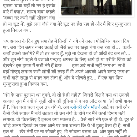
पूछता ‘बाबा यहाँ तो नर है इसके
बारे में क्या?’. शायद बाबा कहते
‘बच्चा नर कभी नहीं सोहता नंगा
हो या सूट में’. मुझे लगा जैसे नंगा मेरे सूट पर हँस रहा हो और मैं फिर मुस्कुराता
हुआ निकल गया.
१५ अगस्त के दिन हुए समारोह में किसी ने नंगे को काला पोलिथिन पहना दिया
था. उस दिन ऊपर नजर उठाई तो जैसे छत पर खड़ा नंगा कह रहा हो… ‘कहाँ-
कहाँ ढकते चलोगे? मैं तो हर जगह हूँ. मुझे ना देखना हो तो आँखें बंद कर लो…
और तुम नंगों पहले ये बताओ पन्द्रह अगस्त के लिए आये हो या प्रीति जिंटा को
देखने? इस हमाम में सभी नंगे हैं बेटा!’ … हम्म अबे सभी नहीं ‘लगभग’ सभी.
वहाँ मौजूद लगभग सभी लोगों की तरह मैं भी अपने आपको अपने बनाए ‘लगभग’
सभी वाले समूह से बाहर कर लेता हूँ. और ये सोचते हुए… मैं एक बार फिर
मुस्कुराता हुआ निकल गया.
‘नंगे के पास बुलाया था तुमने, वो तो है ही नहीं?’ जिनसे मिलने गया था उनकी
आवाज सुन मैं नंगों से जुडी सोच की दुनिया से वापस लौट आया. ‘हाँ सभी गायब
हैं !'. फिर पता चला कुल ३१ नंगे थे. अब
ब्लोगरी और मॉडर्न
आर्ट पर क्यों और
कैसे जैसे सवाल मैं नहीं उठाता तो उन नंगों के होने पर मैंने कभी दिमाग नहीं
लगाया. वो किसलिए हैं इनका क्या मतलब है… वैसे सारे नंगे एक से ही थे. दूर से
थोड़े अलग दिखते पर पास आने पर पता चलता कि ये भी हूबहू वैसा ही है. सभी
एक से… खैर नंगों पर ना सोचते हुए भी सोचना पड़ता था. और कुछ नहीं तो