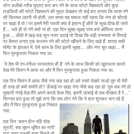
लोग अजीबो-गरीब मुद्राएं बना कर नंगे के साथ फोटो खिचवाते और कुछ
लड़कियों की फोटो खिचवाने की मुद्रा देखकर तो कई बार लगता कि काश नंगे
सी किस्मत अपनी भी होती. उस समय यह ख्याल नहीं रहता कि नंगा हो चौराहे
पर खड़ा है वो ! पर इसमें मेरी गलती क्या है इंसान हूँ औरों के सुख दीख ही जाते
हैं… भले ही वो नंगे क्यों ना हो. एक दिन सुबह-सुबह पांच बजे ऑफिस जाना
हुआ… अँधेरे में खड़-बड सुन नजर उठाई तो दिखा कि बड़ी तन्मयता से तिपाई
पर कैमरा लगाए एक सज्जन नंगे की फोटो खींचने के लिए खड़े हैं. शायद सही
मोमेंट के इंतज़ार में. ऐसे काम के लिए इतनी सुबह… और नंगा चुप खड़ा… मैं
फिर मुस्कुराता निकल गया था.
`ये देश भी रंग-रंगीला परजातंतर ही है’ नंगे के साथ किसी को खुराफात करते
देख मेरे दिमाग में आया था और मैं फिर मुस्कुराता हुआ निकल गया था.
एक दिन दिमाग में आया जैसे नंगा कह रहा हो अरे रुको देखते जाओ तुम भी मेरी
ही तरह हो क्यों शर्माते हो? ऊँचाई पर खड़ा नंगा जैसे कह रहा हो ‘तुम सब नंगे हो
तुम्हारी नंगई देख मैंने अपने कपडे फ़ेंक दिए. इतनी ऊंचाई से सब दीखता है रे…’
सिग्नल हरा हुआ तो मुझे लगा कि सब लोग नंगे कि ये बात सुनकर भाग रहे हैं.
और मैं फिर मुस्कुराता हुआ
निकल
गया.
एक दिन ‘बसन हीन नहिं सोह
सुरारी, सब भूषन भूषित बर नारी’
याद आया तुलसी बाबा मिलते तो