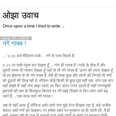
ओझा उवाच
Once upon a time I tried to write ...
Aug 23, 2010
नंगे गायब !
…‘४.३० बजे मैडिसन पार्क… नंगे के पास मिलते हैं.’
४.२५ पर पार्क पंहुच कर देखता हूँ… नंगा ही गायब है ! पार्क के बीच में और
दूसरी तरफ भी जाकर देखता हूँ यहाँ से भी नंगे गायब हैं. ऊपर की तरफ देखता हूँ
तो हर ईमारत से भी नंगे गायब हैं. मेरी ही तरह कुछ और लोगों की निगाहें भी नंगों
को ढूंढती सी दिख रही है. लेकिन कोई किसी से कुछ पूछ नहीं रहा. लोग एक बार
वहाँ देखते हैं जहाँ नंगा खड़ा रहता था फिर ऊपर नजर उठाते हैं जहाँ गगनचुम्बी
इमारतों की छत के बिलकुल किनारे पर नंगे खड़े दिखते थे फिर लोग आगे बढ़
जाते हैं… एक साथ सारे नंगे गायब !
जब से यहाँ आया हूँ ऑफिस आते-जाते नंगा मुझे रोज दीखता रहा है. बड़े अजीब
ख्याल आते नंगों को देखकर. पर हमेशा चहरे पर मुस्कान आ ही जाती थी. मैं ही
क्यों अक्सर नंगे के पास से गुजरने वाले सभी लोगों के चेहरे पर मुस्कान होती.