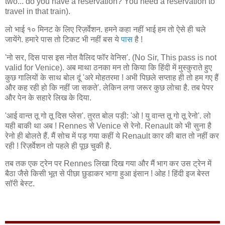
two... do you have a reservation? You need a reservation to
travel in that train).
लो भाई १० मिनट के लिए रिज़र्वेशन. हमने कहा नहीं भाई हम तो ऐसे ही चले
जायेंगे. हमारे पास तो टिकट भी नहीं बस ये
पास
है !
'नो सर, दिस पास इस नोत वैलिद फॉर वेनिस'. (No Sir, This pass is not
valid for Venice). अब माथा ठनका मन तो किया कि हिंदी में मुस्कुराते हुए
कुछ गालियों के साथ बोल दूं 'अरे मोहतरमा ! अभी पिछले सप्ताह ही तो हम गए हैं
और कह रही हो कि नहीं जा सकते'. लेकिन लगा जरूर कुछ लोचा है. तब पेपर
और पेन के सहारे लिख के दिया.
'आई वान्त तू गो तू दिस प्लेस'. तुरत बोल पड़ी: 'ओ ! यु वान्त तू गो तू रेनो'. लो
यही बाकी था अब ! Rennes से Venice से रेनो. Renault को भी सुना है
रेनो ही बोलते हैं. मैं सोच में पड़ गया कहीं ये Renault कार की बात तो नहीं कर
रही ! रिज़र्वेशन तो पहले ही पूछ चुकी है.
तब तक एक ट्रेन पर Rennes लिखा दिख गया और मैं भाग कर उस ट्रेन में
बैठा जैसे किसी भूत से पीछा छुडाकर भागा हुआ इंसान ! ओह ! हिंदी इज बेस्त
सॉरी बेस्ट.