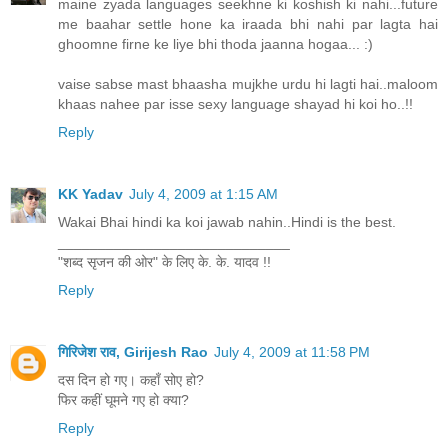
maine zyada languages seekhne ki koshish ki nahi...future
me baahar settle hone ka iraada bhi nahi par lagta hai
ghoomne firne ke liye bhi thoda jaanna hogaa... :)
vaise sabse mast bhaasha mujkhe urdu hi lagti hai..maloom
khaas nahee par isse sexy language shayad hi koi ho..!!
Reply
KK Yadav
July 4, 2009 at 1:15 AM
Wakai Bhai hindi ka koi jawab nahin..Hindi is the best.
_____________________________
"शब्द सृजन की ओर" के लिए के. के. यादव !!
Reply
गिरिजेश राव, Girijesh Rao
July 4, 2009 at 11:58 PM
दस दिन हो गए। कहाँ सोए हो?
फिर कहीं घूमने गए हो क्या?
Reply