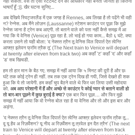
नहीं सकता. वैसे तो ऐसा स्टेटमेंट देने का अधिकार नहीं बनता जानता ही कितनी
भाषाएँ हूँ :)]. खैर घटना सुनिए...
अब देखिये स्विट्जरलैंड में एक जगह है Rennes, अब लिखा है तो पढेंगे भी वही
न? रेन्नेस. अब मैंने लोज़न (Laussanne) स्टेशन काउंटर पर पूछा कि मुझे
रेन्नेस जाना है ट्रेन कब आएगी. तो बताने वाले को पता नहीं कैसे समझ में आ
गया कि ये वेनिस (Venice) पूछ रहा है. लो भाई हो गया काम... बैठो ६ घंटे. क्या
करता उसने तो यही बोला: 'द नेक्स्त त्रैन तू वेनिस विल दिपार्त ऐत त्वेन्ति
आफ्त्र इलेवन फ्रॉम त्रैक तू' (The Next train to Venice will depart
at twenty after eleven from track two) अब कहाँ 'ट' कहाँ 'द' और कहाँ
'ड' सब खिचडी.
हम तो हार मान के बैठ गए. समझ में नहीं आया कि ५ मिनट की दूरी है और छः
घंटे तक कोई ट्रेन ही नहीं. तब तक एक ट्रेन दिख ही गयी, जिसे देखते ही शक
हुआ कि ये तो जायेगी. हम कहाँ चुप बैठने वाले थे फिर धर लिया उसी महोदया
को.
अब आप परेशानी में हैं और अच्छे से काउंटर पे कोई प्यार से बताने वाली हो
तो बार-बार पूछने में कुछ बुराई है क्या?
एक बार फिर पूछा… और फिर मुझे
समझ में नहीं आया कि वो रेन्नेस बोल रहा है या वेनिस और तो और इस बार और
अड़ंगा.
'द नेक्स्त त्रैन तू वेनिस विल दिपार्त ऐत त्वेन्ति आफ्त्र इलेवन फ्रॉम त्रैक तू...
दू यू हैव अ रिज़र्वेशन? यू नीद अ रिज़र्वेशन तू त्रवेल इन दैत त्रैन' (The next
train to Venice will depart at twenty after eleven from track