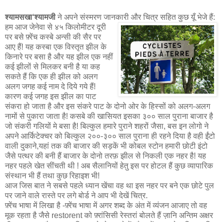
श्यामसखा‘श्यामजी
ने अपने संस्मरण जानकारी और चित्र सहित कुछ यूँ भेजे हैं:
हम आज जेनेवा से ४५ किलोमीटर दूरी
पर बसे फ़्रेंच कस्बे अन्सी की सैर पर
आए हैं! यह कस्बा एक विस्तृत झील के
किनारे पर बसा है और यह झील एक नहीं
कई झीलों से मिलकर बनी है या कह
सकते हैं कि एक ही झील को अलग
अलग जगह कई नाम दे दिये गये हैं!
कारण कई जगह इस झील का पाट
संकरा हो जाता है और इस संकरे पाट के दोनो ओर के हिस्सों को अलग-अलग
नामों से पुकारा जाता है! कसबे की खासियत इसका ३०० साल पुराना बाजार है
जो संकरी गलियों मे बसा है! बिल्कुल हमारे पुराने शहरों जैसा, बस इन लोगो ने
अपने आर्किटेक्चर को बिल्कुल २००-३०० साल पुराना ही रहने दिया है वही ईंटो
वाली दुकाने,यहां तक की बाजार की सड़कें भी कोबल स्टोन हमारी छोटी इंटो
जैसे पत्थर की बनी हैं बाजार के दोनो तरफ़ झील से निकली एक नहर है! यह
नहर पहले खेत सींचती थी ! अब सैलानियों हेतु इस पर होटल हैं कुछ व्यापारिक
संस्थान भी हैं तथा कुछ रिहाइश भी!
आज जिस बात ने सबसे पहले ध्यान खेंचा वह था इस नहर पर बने एक छोटे पुल
पर जाने वाले रास्ते पर लगे बोर्ड ने आप भी देखें चित्र.
फ़्रेंच भाषा में लिखा है -फ़्रेंच भाषा में अगर शब्द के अंत में व्यंजन आजाए तो वह
मूक रहता है जैसे restorent को फ़्रांसिसी रेस्तरां बोलते हैं ज़ानि अन्तिम अक्षर