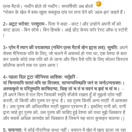
एल्स मैटर्स। नथींग बोले तो नथींग। सप्तर्षियों! अब बोलो
*पोकर के खेल में बचा-खुचा सबकुछ दांव पर लगा देने को 'आल-इन' कहते हैं।
2॰ अटूट भरोसा: परशुराम -
पिता ने कहा - काट ! और उन्होने अपनी माँ को
काट डाला - बिन सोचे। बिन हिचके। आई डोंट केयर फॉर रेस्ट ऑफ द स्टोरी
!
3॰ प्रेम में त्याग की पराकाष्ठा (नथिंग एल्स मैटर्स व्हेन इट्स लव)
:
सुमति:
अपने
सेक्स मैनियाक पति के लिए, जो चलने में असमर्थ हो गया था, एक वेश्या से बात
कर उसके कोठे तक पति को ले जाना और फिर वैसे पति के लिए सोलर सिस्टम
कोलैप्स करने तक पर उतर आना !
4॰ पहला दिल टूटा जीनियस आशिक: भर्तृहरि
-
यां चिन्तयामि सततं मयि सा विरक्ता, साप्यन्यमिच्छति जनं स जनोऽन्यसक्तः।
अस्मत्कृते च परितुष्यति काचिदन्या, धिक् तां च तं च मदनं च इमां च मां च।
-
(मैं अपने चित्त में रात दिन जिसकी स्मृति सँजोये रखता हूँ वो मुझसे प्रेम नहीं
करती, वो किसी और पुरुष पर मुग्ध है। वह पुरुष किसी अन्य स्त्री में आसक्त
है। उस पुरुष की अभिलाषित स्त्री मुझपर प्रसन्न है। इसलिए रानी को, रानी
द्वारा चाहे हुए पुरुष को, उस पुरुष की चाहिए हुई वेश्या को तथा मुझे धिक्कार है
और सबसे अधिक कामदेव को धिक्कार है जिसने यह सारा कुचक्र चलाया।)
5. समानता:
ये कोई पौराणिक कथा नहीं। बचपन में खेत में खाद डाला जा रहा