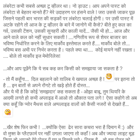
लंबरेटा कभी सबसे अच्छा टू व्हीलर था। नो ड़ाउट। आप अपने पास्ट को
लंबरेटा से बेहतर मानते हैं? मेरे उदाहरण पर हंसने वाले ! जरा उससे जाकर पूछ
जिसने पहली बार भारत की सड़कों पर लंबरेटा चलाई होगी। पर उसी पास्ट में
अटके रहोगे तो आज के टू व्हीलर के बारे में जानोगे भी कैसे? बीते हुए कल का
गर्व, उसकी टेंशन, उसकी सुनहरी और काली यादें... जैसी भी हो... आज और
आने वाले कल को नहीं सुधार सकती ! ....गणितीय रूप से शेयर बाजार का
भविष्य निर्धारित करने के लिए मार्कोव इस्तेमाल करते हैं.... मार्कोव बोले तो...
भविष्य बस अभी पर निर्भर करता है। पहले क्या था.... कोई मायने नहीं रखता।
.... बोले तो मार्कोव इज मेमोरिलेस!
...और आप पूछेंगे कि ये सब कह कर किसी को समझाया जा सकता है ?
- तो मैं कहूँगा... दिल बहलाने को ग़ालिब ये खयाल अच्छा है !
पर इतना तो
है ... इन बातों से अपने रोंगटे तो खड़े होते हैं दोस्त...
और ये भी है कि कोई 'समझदार' कह सकता है - ओझा बाबू, तुम थियरि के
आदमी लगते हो कभी अप्लाइड में आओ तो औकात पता लगे ! ऐसा कहोगे तो अब
क्या कहूँ कि प्योर मैथस वाले अप्पलाइड वालों को कैसी नजरों से देखते हैं...
...खैर शेष फिर कभी ! ...क्योंकि ऐसा ढेर सारा कचरा भरा है दिमाग में :) और
वो मुफ्त के प्लैटफ़ार्म पर नहीं उगला जाएगा तो कहाँ ! अब और ज्यादा लाइट मूड
किया तो आपको मेरे पोस्ट में ग़म न दिखने लगे। रिस्क है... तो इस पोस्ट को