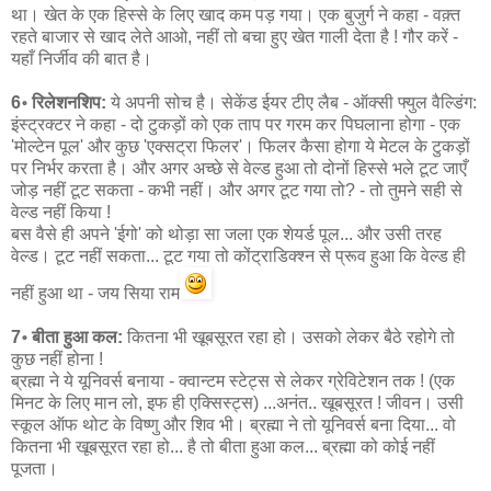
था। खेत के एक हिस्से के लिए खाद कम पड़ गया। एक बुजुर्ग ने कहा - वक़्त
रहते बाजार से खाद लेते आओ, नहीं तो बचा हुए खेत गाली देता है ! गौर करें -
यहाँ निर्जीव की बात है।
6॰ रिलेशनशिप:
ये अपनी सोच है। सेकेंड ईयर टीए लैब - ऑक्सी फ्युल वैल्डिंग:
इंस्ट्रक्टर ने कहा - दो टुकड़ों को एक ताप पर गरम कर पिघलाना होगा - एक
'मोल्टेन पूल' और कुछ 'एक्सट्रा फिलर'। फिलर कैसा होगा ये मेटल के टुकड़ों
पर निर्भर करता है। और अगर अच्छे से वेल्ड हुआ तो दोनों हिस्से भले टूट जाएँ
जोड़ नहीं टूट सकता - कभी नहीं। और अगर टूट गया तो? - तो तुमने सही से
वेल्ड नहीं किया !
बस वैसे ही अपने 'ईगो' को थोड़ा सा जला एक शेयर्ड पूल... और उसी तरह
वेल्ड। टूट नहीं सकता... टूट गया तो कोंट्राडिक्श्न से प्रूव हुआ कि वेल्ड ही
नहीं हुआ था - जय सिया राम
7॰ बीता हुआ कल:
कितना भी खूबसूरत रहा हो। उसको लेकर बैठे रहोगे तो
कुछ नहीं होना !
ब्रह्मा ने ये यूनिवर्स बनाया - क्वान्टम स्टेट्स से लेकर ग्रेविटेशन तक ! (एक
मिनट के लिए मान लो, इफ ही एक्सिस्ट्स) ...अनंत.. खूबसूरत ! जीवन। उसी
स्कूल ऑफ थोट के विष्णु और शिव भी। ब्रह्मा ने तो यूनिवर्स बना दिया... वो
कितना भी खूबसूरत रहा हो... है तो बीता हुआ कल... ब्रह्मा को कोई नहीं
पूजता।