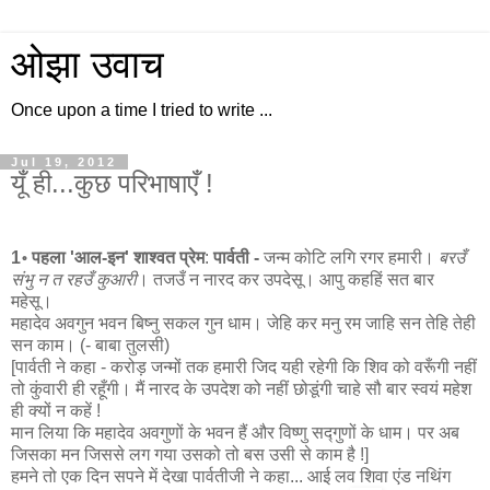
ओझा उवाच
Once upon a time I tried to write ...
Jul 19, 2012
यूँ ही...कुछ परिभाषाएँ !
1॰ पहला 'आल-इन' शाश्वत प्रेम
:
पार्वती -
जन्म कोटि लगि रगर हमारी।
बरउँ
संभु न त रहउँ कुआरी
। तजउँ न नारद कर उपदेसू। आपु कहहिं सत बार
महेसू।
महादेव अवगुन भवन बिष्नु सकल गुन धाम। जेहि कर मनु रम जाहि सन तेहि तेही
सन काम। (- बाबा तुलसी)
[पार्वती ने कहा - करोड़ जन्मों तक हमारी जिद यही रहेगी कि शिव को वरूँगी नहीं
तो कुंवारी ही रहूँगी। मैं नारद के उपदेश को नहीं छोडूंगी चाहे सौ बार स्वयं महेश
ही क्यों न कहें !
मान लिया कि महादेव अवगुणों के भवन हैं और विष्णु सद्गुणों के धाम। पर अब
जिसका मन जिससे लग गया उसको तो बस उसी से काम है !]
हमने तो एक दिन सपने में देखा पार्वतीजी ने कहा... आई लव शिवा एंड नथिंग