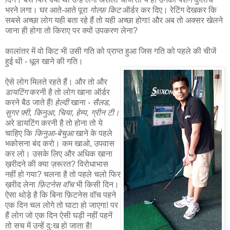
भरने लगा। घर आते-आते पूरा
गोल्फ़ किट
ऑर्डर कर दिए। रेटिंग देखकर कि
सबसे अच्छा लोग यही बता रहे हैं तो यही अच्छा होगा! और अब तो अक्सर खेलने
जाना ही होगा तो किराए पर क्यों उपकरण लेना?
कालांतर में वो किट भी उसी गति को प्राप्त हुआ जिस गति को पहले की चीजें
हुई थी - धूल खाने की गति।
ऐसे लोग मिलते रहते हैं। और तो और
डायटिंग
करनी है तो लोग खाना ऑर्डर
करने बैठ जाते हैं!
हेल्दी
खाना -
सैलड,
सुगर फ़्री, किनुआ, चिया, हेम्प, ग्रीन टी।
अरे डायटिंग करनी है तो होना तो ये
चाहिए कि
किनुआ-बेचुआ
खाने के पहले
भकोसना बंद करो। कम खाओ, उपवास
कर लो। उसके लिए और अधिक खाना
ख़रीदने की क्या ज़रूरत? विरोधाभास
नहीं हो गया? चलना है तो पहले चलो फिर
ख़रीद लेना
फ़िटनेस वॉच
भी किसी दिन।
ऐसा थोड़े है कि बिना फ़िटनेस वॉच पहने
एक दिन चल लोगे तो घाटा हो जाएगा! पर
हैं लोग जो एक दिन ऐसी घड़ी नहीं पहनें
तो सच में उन्हें दुःख हो जाता है!