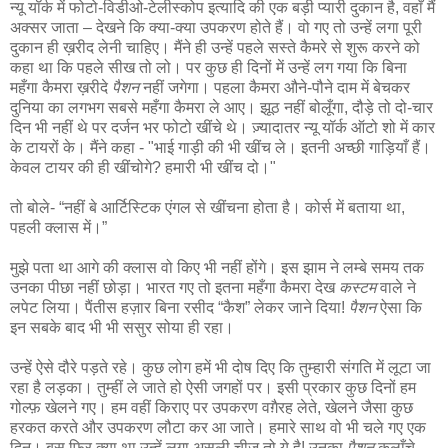
न्यू यॉर्क में फोटो-विडीओ-टेलीस्कोप इत्यादि की एक बड़ी प्यारी दुकान है, वहाँ मैं
अक्सर जाता – देखने कि क्या-क्या उपकरण होते हैं। वो गए तो उन्हें लगा पूरी
दुकान ही ख़रीद लेनी चाहिए। मैंने ही उन्हें पहले सस्ते कैमरे से शुरू करने को
कहा था कि पहले सीख तो लो। पर कुछ ही दिनों में उन्हें लग गया कि बिना
महँगा कैमरा ख़रीदे
पैशन
नहीं जगेगा। पहला कैमरा औने-पौने दाम में बेचकर
दुनिया का लगभग सबसे महँगा कैमरा ले आए। झूठ नहीं बोलूँगा, दौड़े तो दो-चार
दिन भी नहीं थे पर दर्जन भर फोटो खींचे थे। ज़्यादातर न्यू यॉर्क ऑटो शो में कार
के टायरों के। मैंने कहा - "भाई गाड़ी की भी खींच ले। इतनी अच्छी गाड़ियाँ हैं।
केवल टायर की ही खींचोगे? हमारी भी खींच दो।"
तो बोले- “नहीं बे आर्टिस्टिक एंगल से खींचना होता है। कोर्स में बताया था,
पहली क्लास में।”
मुझे पता था आगे की क्लास वो किए भी नहीं होंगे। इस झाम ने लम्बे समय तक
उनका पीछा नहीं छोड़ा। भारत गए तो इतना महँगा कैमरा देख
कस्टम
वाले ने
लपेट लिया। पैंतीस हज़ार बिना रसीद “कैश” लेकर जाने दिया!
पैशन
ऐसा कि
इन सबके बाद भी भी ससुर सोया ही रहा।
उन्हें ऐसे दौरे पड़ते रहे। कुछ लोग हमें भी दोष दिए कि तुम्हारी संगति में लूटा जा
रहा है लड़का। तुम्हीं ले जाते हो ऐसी जगहों पर। इसी प्रकार कुछ दिनों हम
गोल्फ़ खेलने गए। हम वहीं किराए पर उपकरण वग़ैरह लेते, खेलने जैसा कुछ
हरकत करते और उपकरण लौटा कर आ जाते। हमारे साथ वो भी चले गए एक
दिन। बस फिर क्या था उन्हें लगा असली चीज तो ये है! उनका
पैशन
कुलाँचे