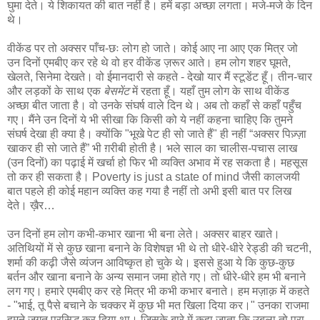
घुमा देते। ये शिकायत की बात नहीं है। हमें बड़ा अच्छा लगता। मजे-मजे के दिन
थे।
वीकेंड पर तो अक्सर पाँच-छः लोग हो जाते। कोई आए ना आए एक मित्र जो
उन दिनों एमबीए कर रहे थे वो हर वीकेंड ज़रूर आते। हम लोग शहर घूमते,
खेलते, सिनेमा देखते। वो ईमानदारी से कहते - देखो यार मैं स्टूडेंट हूँ। तीन-चार
और लड़कों के साथ एक
बेसमेंट
में रहता हूँ। यहाँ तुम लोग के साथ वीकेंड
अच्छा बीत जाता है। वो उनके संघर्ष वाले दिन थे। अब तो कहाँ से कहाँ पहुँच
गए। मैंने उन दिनों ये भी सीखा कि किसी को ये नहीं कहना चाहिए कि तुमने
संघर्ष देखा ही क्या है। क्योंकि "भूखे पेट ही सो जाते हैं" ही नहीं “अक्सर पिज़्ज़ा
खाकर ही सो जाते हैं” भी ग़रीबी होती है। भले साल का चालीस-पचास लाख
(उन दिनों) का पढ़ाई में खर्चा हो फिर भी व्यक्ति अभाव में रह सकता है। महसूस
तो कर ही सकता है। Poverty is just a state of mind जैसी कालजयी
बात पहले ही कोई महान व्यक्ति कह गया है नहीं तो अभी इसी बात पर लिख
देते। ख़ैर…
उन दिनों हम लोग कभी-कभार खाना भी बना लेते। अक्सर बाहर खाते।
अतिथियों में से कुछ खाना बनाने के विशेषज्ञ भी थे तो धीरे-धीरे रेड्डी की चटनी,
शर्मा की कढ़ी जैसे व्यंजन आविष्कृत हो चुके थे। इससे हुआ ये कि कुछ-कुछ
बर्तन और खाना बनाने के अन्य समान जमा होते गए। तो धीरे-धीरे हम भी बनाने
लग गए। हमारे एमबीए कर रहे मित्र भी कभी कभार बनाते। हम मज़ाक़ में कहते
- "भाई, तू पैसे बचाने के चक्कर में कुछ भी मत खिला दिया कर।" उनका राजमा
हमने जगत प्रसिद्ध कर दिया था। जिसके बारे में कहा जाता कि उबला तो पूरा