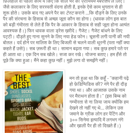
फ़िलहाल वो पहला काम ये किए कि साल भर का
प्रीमियम मेंबरशिप
ले लिए।
जैसे कलाकार के लिए सरस्वती वंदना होती है, इनके ऐसे काम भुगतान से ही
शुरू होते। उसके बाद गए अपने पैर का
टेस्ट
कराने ...कि दौड़ने के लिए उनके
पैर की संरचना के हिसाब से अच्छा जूता कौन सा होगा। (धावक लोग इस बात
को बड़ी गंभीरता से लेते हैं कि पैर के आकार के हिसाब से सही जूता होना अत्यंत
आवश्यक है।) फिर धावक वाला ड्रेस ख़रीदे। गैजेट। गैजेट बांधने के लिए
पट्टी। दौड़ते हुए गाना सुनने के लिए नया हेड फोन। चूसनी लगी पानी की नयी
बोतल। दर्द होने पर मालिश के लिए बिजली से चलने वाली थुरनी (पता नहीं क्या
कहते हैं उसे!)। सब ज़रूरी ही था। सामान बढ़ता गया। सब कुछ हमारे पते पर
ही आता था। एक दिन सब खोले। सजा कर रखे। योजना बताए। हम हँसे तो
पूछे कि क्या हुआ। मैंने कहा कुछ नहीं। मुझे लगा वो समझेंगे नहीं।
मन तो हुआ था कि कहूँ - "कहानी पढ़े
हो फ़ेडिप्पिडिस की? नंगे पैर ही दौड़
गया था। और आजतक उसके नाम
पर मैराथन होता है।" (इस बिम्ब को
गम्भीरता से ना लिया जाय क्योंकि हम
देखने तो नहीं गए थे... लेकिन उस
जमाने के ग्रीक लोग हर पेंटिंग और
३०० सिनेमा इत्यादि में लगभग नंगे
और ख़ाली पैर ही तो दिखते हैं।)