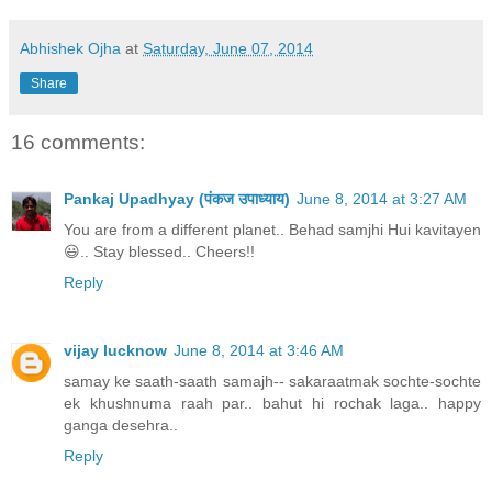
Abhishek Ojha
at
Saturday, June 07, 2014
Share
16 comments:
Pankaj Upadhyay (पंकज उपाध्याय)
June 8, 2014 at 3:27 AM
You are from a different planet.. Behad samjhi Hui kavitayen
😃.. Stay blessed.. Cheers!!
Reply
vijay lucknow
June 8, 2014 at 3:46 AM
samay ke saath-saath samajh-- sakaraatmak sochte-sochte
ek khushnuma raah par.. bahut hi rochak laga.. happy
ganga desehra..
Reply