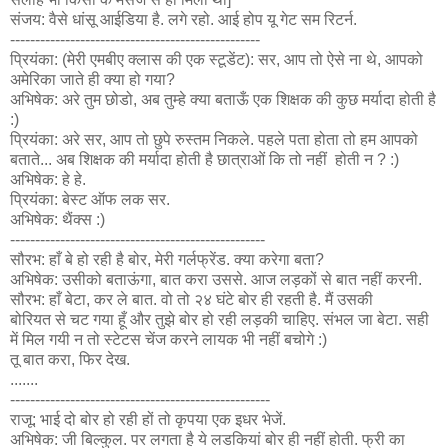
संजय: वैसे धांसू आईडिया है. लगे रहो. आई होप यू गेट सम रिटर्न.
--------------------------------------------------
प्रियंका: (मेरी एमबीए क्लास की एक स्टूडेंट): सर, आप तो ऐसे ना थे, आपको
अमेरिका जाते ही क्या हो गया?
अभिषेक: अरे तुम छोडो, अब तुम्हे क्या बताऊँ एक शिक्षक की कुछ मर्यादा होती है
:)
प्रियंका: अरे सर, आप तो छुपे रुस्तम निकले. पहले पता होता तो हम आपको
बताते... अब शिक्षक की मर्यादा होती है छात्राओं कि तो नहीं होती न ? :)
अभिषेक: हे हे.
प्रियंका: बेस्ट ऑफ लक सर.
अभिषेक: थैंक्स :)
---------------------------------------------------
सौरभ: हाँ बे हो रही है बोर, मेरी गर्लफ्रेंड. क्या करेगा बता?
अभिषेक: उसीको बताऊंगा, बात करा उससे. आज लड़कों से बात नहीं करनी.
सौरभ: हाँ बेटा, कर ले बात. वो तो २४ घंटे बोर ही रहती है. मैं उसकी
बोरियत से चट गया हूँ और तुझे बोर हो रही लड़की चाहिए. संभल जा बेटा. सही
में मिल गयी न तो स्टेटस चेंज करने लायक भी नहीं बचोगे :)
तू बात करा, फिर देख.
.......
----------------------------------------------------
राजू: भाई दो बोर हो रही हों तो कृपया एक इधर भेजें.
अभिषेक: जी बिल्कुल. पर लगता है ये लडकियां बोर ही नहीं होती. फ्री का