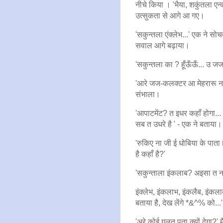
नीचे किया । 'भैया, शकुंतला एन्क
उत्सुकता से आगे आ गए।
'सकुन्तला एंक्लेभ...' एक ने सो
सवाल आगे बढ़ाया।
'सकुन्तला का ? हूँऊँऊँ... उ जज
'आरे जज-कलक्टर आ मेहरारू नही
संभाला।
'आपाटमेंट? त इधर कहाँ होगा
सब त उधरे है ' - एक ने बताया।
'रुकिए ना जी ई धोबिया के पाता 
है कहाँ है?'
'सकुन्ताला इंकलाब? अइसा त नही
इंक्लेभ, इंकलाभ, इंकलैब, इंकल
बताया है, देख लेंगे *&^% को...'
'अरे कोई गलत पता क्यों देगा?' मै