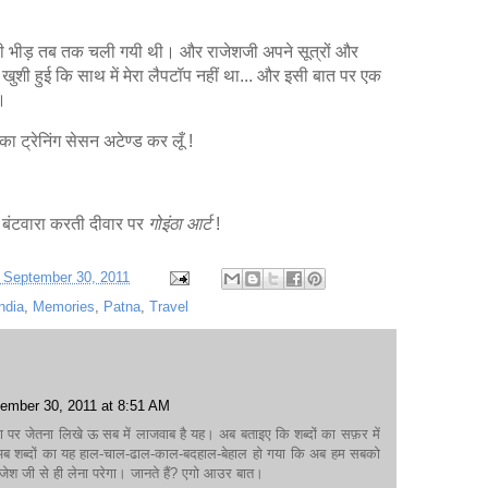
वाली भीड़ तब तक चली गयी थी। और राजेशजी अपने सूत्रों और
खुशी हुई कि साथ में मेरा लैपटॉप नहीं था... और इसी बात पर एक
।
ा ट्रेनिंग सेसन अटेण्ड कर लूँ !
 बंटवारा करती दीवार पर
गोइंठा आर्ट
!
, September 30, 2011
ndia
,
Memories
,
Patna
,
Travel
ember 30, 2011 at 8:51 AM
ा पर जेतना लिखे ऊ सब में लाजवाब है यह। अब बताइए कि शब्दों का सफ़र में
अब शब्दों का यह हाल-चाल-ढाल-काल-बदहाल-बेहाल हो गया कि अब हम सबको
रजेश जी से ही लेना परेगा। जानते हैं? एगो आउर बात।