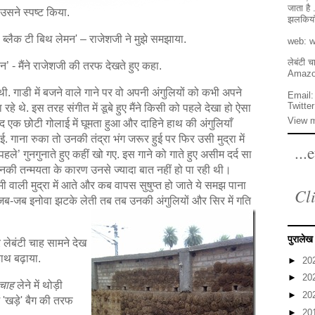
जाता है
 उसने स्पष्ट किया.
झलकियाँ
 ब्लैक टी बिथ लेमन' – राजेशजी ने मुझे समझाया.
web:
w
लेबंटी 
ी न’ - मैंने राजेशजी की तरफ देखते हुए कहा.
Amazo
ी. गाडी में बजने वाले गाने पर वो अपनी अंगुलियों को कभी अपने
Email:
Twitte
हे थे. इस तरह संगीत में डूबे हुए मैंने किसी को पहले देखा हो ऐसा
View m
ंद एक छोटी गोलाई में घूमता हुआ और दाहिने हाथ की अंगुलियाँ
ई. गाना रुका तो उनकी तंद्रा भंग जरूर हुई पर फिर उसी मुद्रा में
...
ले’ गुनगुनाते हुए कहीं खो गए. इस गाने को गाते हुए असीम दर्द सा
की तन्मयता के कारण उनसे ज्यादा बात नहीं हो पा रही थी।
ेमी वाली मुद्रा में आते और कब वापस सुषुप्त हो जाते ये समझ पाना
Cli
 जब-जब इनोवा झटके लेती तब तब उनकी अंगुलियों और सिर में गति
पुरालेख
ेबंटी चाह सामने देख
हाथ बढ़ाया.
►
20
►
20
चाह
लेने में थोड़ी
►
20
में 'खड़े' बैग की तरफ
►
20