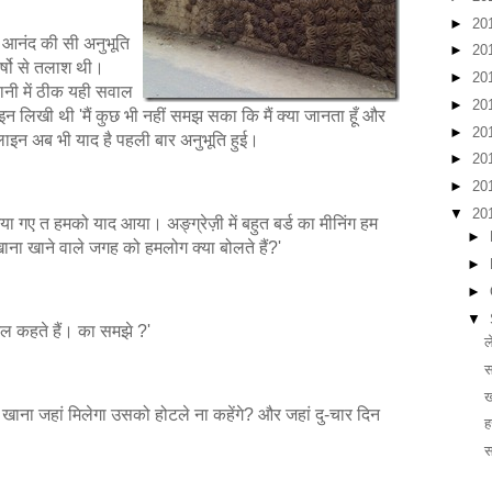
►
20
झे आनंद की सी अनुभूति
►
20
र्षो से तलाश थी।
►
20
कहानी में ठीक यही सवाल
►
20
इन लिखी थी 'मैं कुछ भी नहीं समझ सका कि मैं क्या जानता हूँ और
►
20
ो लाइन अब भी याद है पहली बार अनुभूति हुई।
►
20
►
20
▼
20
िया गए त हमको याद आया। अङ्ग्रेज़ी में बहुत बर्ड का मीनिंग हम
►
ाना खाने वाले जगह को हमलोग क्या बोलते हैं?'
►
►
▼
ोटल कहते हैं। का समझे ?'
ल
स
ख
 खाना जहां मिलेगा उसको होटले ना कहेंगे? और जहां दु-चार दिन
ह
स