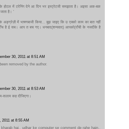
े होटल में टरेनिंग देने आ दिन भर इस्ट्रेटजी समझाता है। अइसा अक-बक
जाता है। '
े अङ्ग्रेज़ी में भाषणबाजी किया... बुझ जाइए कि उ एक्को काम का बात नहीं
साँच है ई सब। आप त बच गए। धनबाद(शन्यवाद) आपको(राँची के नजदीके है
ember 30, 2011 at 8:51 AM
been removed by the author.
ember 30, 2011 at 8:53 AM
नाम-सलाम कह दीजिएगा।
, 2011 at 8:55 AM
kharab hai.. udhar ke computer se comment de rahe hain..