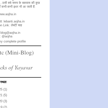
 ...उसी बचे समय के बकवास की कुछ
 कभी-कभी इधर भी आ जाती हैं.
ww.aojha.in
चाह:
lebanti.aojha.in
n Link:
लेबंटी चाह
 blog@aojha.in
r:
@aojha
y complete profile
etc (Mini-Blog)
cks of Yayavar
 स्थल
25
(1)
21
(5)
20
(3)
19
(2)