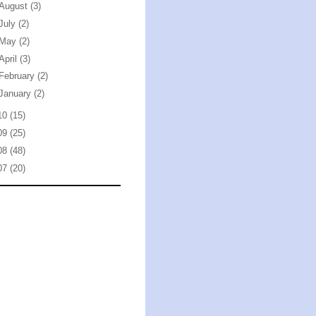
August
(3)
July
(2)
May
(2)
April
(3)
February
(2)
January
(2)
10
(15)
09
(25)
08
(48)
07
(20)