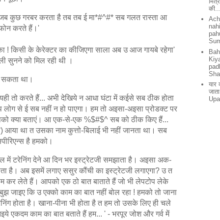
मित्
की..
ब-जब कुछ गरबर करता है तब तब ई मा*#^#* सब गलत रास्ता आ
Ach
nah
फोन करते हैं।'
pah
Su
ा ! किसी के केरेक्टर का कीजिएगा साला अब उ आज गायबे रहेगा'
Bah
Kiy
 गाली सुनने को मिल रही थी ।
pad
Sha
्या सकता था।
यार 
जाता
यही तो करते हैं... अभी देखिये न आधा घंटा में कईसे सब ठीक होता
Upa
प लोग से ई सब नहीं न हो पाएगा। हम तो अइसा-अइसा प्रोडक्ट पर
 आपको क्या बताएं। आ एक-से-एक %$#$^ सब को ठीक किए हैं...
 आया था त उसका नाम कुत्तो-बिलाई भी नहीं जानता था। सब
्सपीरिएन्स है हमको।
ल में टरेनिंग देने आ दिन भर इस्ट्रेटजी समझाता है। अइसा अक-
ा है। अब इसमें लगाए ससुर कौंची का इस्ट्रेटजी लगाएगा? उ त
म कर लेते हैं। आपको एक ठो बात बाताते हैं जो भी लेपटोप लेके
. बुझ जाइए कि उ एक्को काम का बात नहीं बोल रहा ! हमको तो जाना
रेनिंग होता है। खाना-पीना भी होता है त हम तो उसके लिए ही चले
 आइये एकदम काम का बात बताते हैं हम... ' - भरपूर जोश और गर्व में