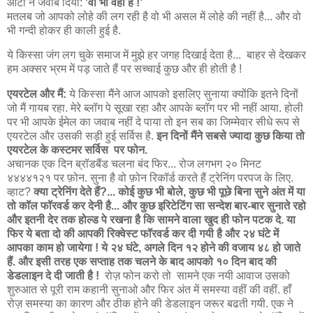
आंटी ने जवाब दिया:
'वो भी वही है !'
मतलब जो आपको लोहे की लग रही है वो भी असल में लोहे की नहीं है... और वो
भी गन्दी होकर ही काली हुई है.
ये किस्सा जंग लग चुके समाज में मुझे हर जगह दिखाई देता है... बाहर से देखकर
हम अक्सर भ्रम में पड़ जाते हैं पर सच्चाई कुछ और ही होती है !
एयरटेल और मैं:
ये किस्सा मैंने आज आपको इसलिए सुनाया क्योंकि इतने दिनों
जो मैं गायब रहा. मेरे ब्लॉग पे सूखा रहा और आपके ब्लॉग पर भी नहीं आया. होली
पर भी आपके ईमेल का जवाब नहीं दे पाया तो इन सब का जिम्मेवार सीधे रूप से
एयरटेल और उसकी सड़ी हुई सर्विस है.
इन दिनों मैंने सबसे ज्यादा कुछ किया तो
एयरटेल के कस्टमर सर्विस पर फोन.
अचानक एक दिन ब्रॉडबैंड चलना बंद फिर... रोज लगभग २० मिनट
४४४४१२१ पर फ़ोन. सुना है वो फ़ोन रिकॉर्ड करते हैं ट्रेनिंग परपज के लिए.
व्हाट?
क्या ट्रेनिंग देते हैं?... कोई कुछ भी बोले, कुछ भी पूछे बिना सुने अंत में या
तो कॉल फॉरवर्ड कर देनी है... और कुछ इरिटेटिंग सा सन्देश बार-बार सुनाते रहो
और इतनी देर तक होल्ड पे रखना है कि सामने वाला खुद ही फोन पटक दे. या
फिर ये बता दो की आपकी रिक्वेस्ट फॉरवर्ड कर दी गयी है और २४ घंटे में
आपका काम हो जायेगा ! ये २४ घंटे, अगले दिन १२ होने की वजाय ४८ हो जाते
हैं. और इसी तरह एक सप्ताह तक चलने के बाद आपको १० दिन बाद की
डेडलाइन दे दी जाती है !
रोज़ फोन करो तो सामने एक नयी आवाज उसको
शुरुआत से पूरी राम कहानी सुनाओ और फिर अंत में समस्या वहीं की वहीं. हाँ
रोज़ समस्या का कारण और ठीक होने की डेडलाइन जरूर बढती गयी. एक ने