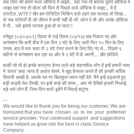
कह दिया की हमारे फलां ऑफिस में आइये... वहां गया तो बताया दुसरे ऑफिस में
जाइए वहां गया तो बोला की फिर से पिछले वाले ऑफिस में जाइए... ये है
एयरटेल. WTF? खैर हम पोजिटिव थिंकिंग वाले ठहरे एक फायदा तो दिखा...
वो सब गालियाँ दी जो जीवन में कभी नहीं दी थी. फ़ोन पे भी और उनके ऑफिस
में भी... भले इससे फायदा हुआ हो या घाटा !
वर्गमूल (०३/०३/०९) दिवस से पाई दिवस (०३/१४) सब निकल गए और
कनेक्शन कि बत्ती बीच में एक दिन २ घंटे के लिए जली फिर १० दिन के लिए
गायब. बाद में पता चला वो २ घंटे टेस्ट करने के लिए दिए गए थे... पिछले ६
महीनो से कनेक्शन चल रहा था और ये २ घंटे में वो अपनी.... खैर छोडिये.
बाकी जो भी हो इनके कस्टमर केयर वाले बड़े सहनशील लोग है इन्हें हमारी भाषा
में 'थेथर' कहा जाता है अर्थात बेशर्म. ये खुद फैसला करते हैं की इनकी सर्विस
कितनी अच्छी है. आपके मत पर बिलकुल ध्यान नहीं देते. मैंने इन्हें हड़काते हुए
बड़ी कड़वी मेल लिखी. पर इन्हें काहे की शरम... आप भी देखिये इनकी रिप्लाई.
बड़े भले लोग हैं. जिस दिन साले डूबेंगे मैं मिठाई बाटूंगा.
---
We would like to thank you for being our customer. We are
honoured that you have chosen us to be your preferred
service provider. Your continued support and suggestions
have helped us grow into the best in class Service
Company.