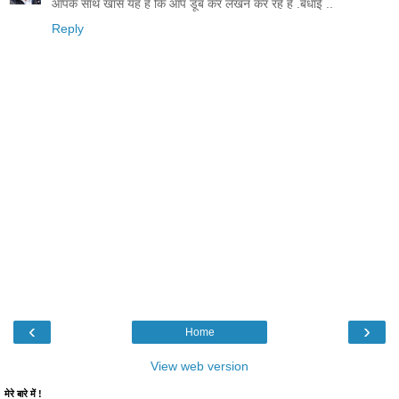
आपके साथ खास यह है कि आप डूब कर लेखन कर रहें हैं .बधाई ..
Reply
‹
›
Home
View web version
मेरे बारे में !