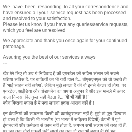
We have been responding to all your correspondence and
have ensured all your service request has been processed
and resolved to your satisfaction.
Please let us know if you have any queries/service requests,
which you feel are unresolved.
We appreciate and thank you once again for your continued
patronage.
Assuring you the best of our services always.
---
खैर मेरे लिए तो अब ये निर्विवाद है की एयरटेल की सर्विस संसार की सबसे
घटिया सर्विस है. पर बाकियों का भी यही हाल है... बीएसएनएल को तो कहते ही
हैं 'भाई साहब नहीं लगेगा'. लेकिन मुझे लगता है की वो इनसे बेहतर ही होगा. पर
एयरटेल, आईडिया और वोडाफोन का अपना अनुभव है और इस मामले में ऊपर
वाला किस्सा बिलकुल सही बैठता है...
'वो भी वही है !'
कौन कितना काला है ये पता लगाना इतना आसन नहीं है !
इन कंपनियों की सफलता किसी की कार्यकुशलता नहीं है. मुझे तो पूरा विश्वास
हो चला है कि किसी भी भारतीय (या भारत में सक्रिय विदेशी) कंपनी में पूर्ण
ईमानदारी और कर्मठता से काम नहीं होता है. लगभग सभी सत्यम की तरह ही हैं.
पर जब तक चोरी पकडी नहीं जाती तब तक तो राजू भी महान ही थे!
इन